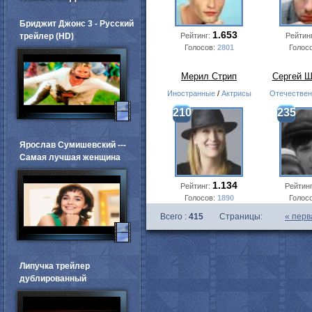
Бриджит Джонс 3 - Русский
1.653
трейлер (HD)
Рейтинг:
Рейтин
Голосов:
2801
Голос
Мерил Стрип
Сергей Ш
Иностранные
/
Актрисы
Отечестве
210
235
Ярослав Сумишевский ---
Самая лучшая женщина
1.134
Рейтинг:
Рейтин
Голосов:
1890
Голос
Всего :
415
Страницы:
«
перв
Липучка трейлер
дублированный