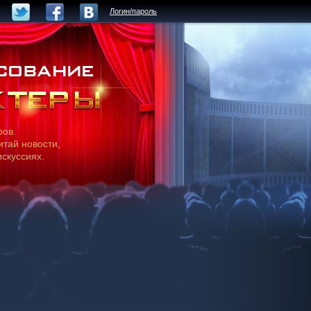
Логин/пароль
ров.
итай новости,
искуссиях.