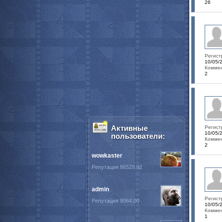
26
Регист
10/05/
Коммен
2
Активные
Регист
10/05/
пользователи:
Коммен
2
wowkaster
Репутация 86529.92
admin
Регист
Репутация 9064.00
10/05/
Коммен
1