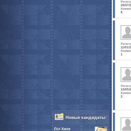
Регист
26/07/
Коммен
6
Регист
11/01/
Коммен
1
Регист
10/05/
Коммен
2
Новые кандидаты:
Пэт Хили