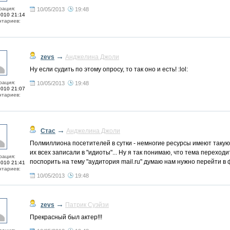
рация:
10/05/2013
19:48
2010 21:14
тариев:
→
zevs
Анджелина Джоли
Ну если судить по этому опросу, то так оно и есть! :lol:
рация:
10/05/2013
19:48
2010 21:07
тариев:
→
Стас
Анджелина Джоли
Полмиллиона посетителей в сутки - немногие ресурсы имеют такую
их всех записали в "идиоты"... Ну я так понимаю, что тема переход
рация:
поспорить на тему "аудитория mail.ru" думаю нам нужно перейти в ф
2010 21:41
тариев:
10/05/2013
19:48
→
zevs
Патрик Суэйзи
Прекрасный был актер!!!