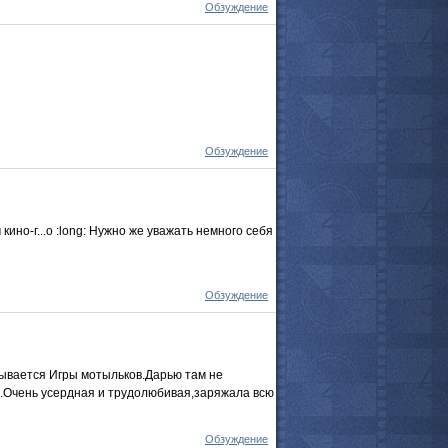
Обзуждение
Обзуждение
ино-г...о :long: Нужно же уважать немного себя
Обзуждение
ывается Игры мотыльков.Дарью там не
ов.Очень усердная и трудолюбивая,заряжала всю
Обзуждение