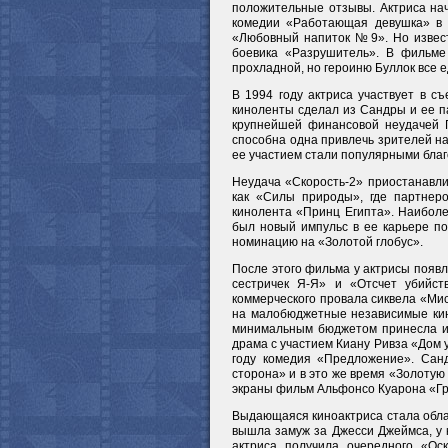
положительные отзывы. Актриса нач
комедии «Работающая девушка» в 
«Любовный напиток №9». Но извест
боевика «Разрушитель». В фильме
прохладной, но героиню Буллок все 
В 1994 году актриса участвует в с
киноленты сделал из Сандры и ее па
крупнейшей финансовой неудачей Г
способна одна привлечь зрителей на
ее участием стали популярными бла
Неудача «Скорость-2» приостанавли
как «Силы природы», где партнер
кинолента «Принц Египта». Наиболе
был новый импульс в ее карьере по
номинацию на «Золотой глобус».
После этого фильма у актрисы появ
сестричек Я-Я» и «Отсчет убийст
коммерческого провала сиквела «Мис
на малобюджетные независимые кин
минимальным бюджетом принесла и 
драма с участием Киану Ривза «Дом у
году комедия «Предложение». Сан
сторона» и в это же время «Золотую
экраны фильм Альфонсо Куарона «Гра
Выдающаяся киноактриса стала обла
вышла замуж за Джесси Джеймса, у 
актриса получила очередного «Ос