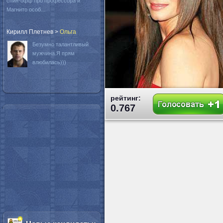
спин-офф про профессора и
Магнито особ...
Кирилл Плетнев
>
Oльга
Безумно талантливый
мужчина.Я прям
влюбилась)))
рейтинг:
0.767