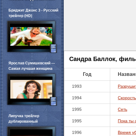
Бриджит Джонс 3 - Русский
трейлер (HD)
Сандра Баллок, фил
Ярослав Сумишевский ---
Самая лучшая женщина
Год
Назван
1993
Разруши
1994
Скорость
1995
Сеть
Липучка трейлер
1995
Пока ты 
дублированный
1996
Время у