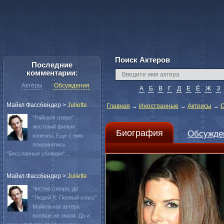
Поиск Актеров
Последние
комментарии:
Актёры
Обсуждения
А
Б
В
Г
Д
Е
Ё
Ж
З
Майкл Фассбендер
>
Juliette
Главная
→
Иностранные
→
Актрисы
→
С
"Райское озеро"
жестокий фильм
Биография
Обсужде
конечно. Еще с ним
понравились
"Бесславные ублюдки"...
Майкл Фассбендер
>
Juliette
Честно говоря, до
"Людей Х: Первый класс"
Майкла как актера
вообще не знала. Да и