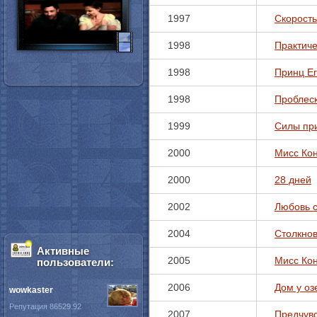
1997
Скорость
1998
Практиче
1998
Принц Ег
1998
Проблес
1999
Силы пр
2000
Мисс Кон
2000
28 дней
2002
Любовь 
2004
Столкно
Активные
2005
Мисс Кон
пользователи:
2006
Дом у оз
wowkaster
Репутация 86529.92
2007
Предчув