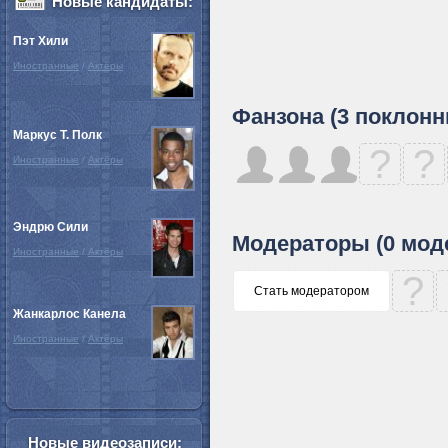
Новые кандидаты:
Пэт Хили
Иностранные
/
Актёры
Фанзона (3 поклонн
Маркус Т. Полк
?
?
Иностранные
/
Актёры
Эндрю Сили
Модераторы (0 мод
Иностранные
/
Актёры
?
Стать модератором
Жанкарлос Канела
Иностранные
/
Актёры
Новые видеозаписи: