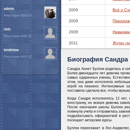
admin
2009
Всё о Ст
Репутация 9064.00
2009
Предлож
rkth
2009
Невидим
Репутация 4483.42
2011
Жутко гр
londonua
Репутация 4443.92
Биография Сандра
Сандра Аннет Буллок родилась в се
Более двенадцати лет девочка прожи
самых одаренных учениц. Естествен
этом, она даже исполняла небольши
игрой на пианино. Интенсивные за
поставила сделала все, чтобы музык
Когда Сандре исполнилось 12 лет, 
иностранку, но вскоре девочка заво
После окончания школы Буллок реш
покинула учебу и отправилась завоев
подрабатывать официанткой в рест
посещает актерские курсы.
Буллок переезжает в Лос-Анджелес,