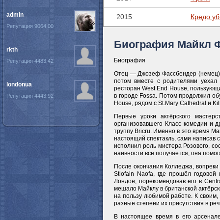
admin
2015
Кредо у
Репутация 9064.00
Биография Майкл 
rkth
Биография
Репутация 4483.42
Отец — Джозеф Фассбендер (немец).
потом вместе с родителями уехал в
londonua
ресторан West End House, пользующ
в городе Fossa. Потом продолжил обу
Репутация 4443.92
House, рядом с St.Mary Cathedral и Kil
Первые уроки актёрского мастерс
организовавшего Класс комедии и д
труппу Bricru. Именно в это время М
настоящий спектакль, сами написав
исполнил роль мистера Розового, со
наивности все получается, она помог
После окончания Колледжа, вопреки с
Stiofain Naofa, где прошёл годово
Лондон, порекомендовав его в Centr
мешало Майклу в британской актёрско
на пользу любимой работе. К своим,
разные степени их присутствия в реч
В настоящее время в его арсенале