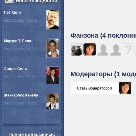
Новые кандидаты:
Пэт Хили
Иностранные
/
Актёры
Фанзона (4 поклонн
Маркус Т. Полк
?
Иностранные
/
Актёры
Эндрю Сили
Модераторы (1 мод
Иностранные
/
Актёры
Стать модератором
Жанкарлос Канела
Иностранные
/
Актёры
Новые видеозаписи: