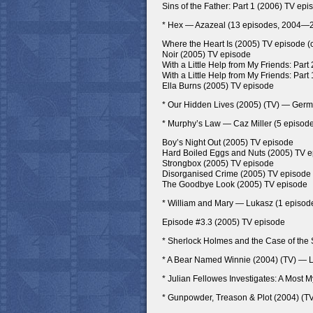
Sins of the Father: Part 1 (2006) TV epi
* Hex — Azazeal (13 episodes, 2004—
Where the Heart Is (2005) TV episode (c
Noir (2005) TV episode
With a Little Help from My Friends: Part
With a Little Help from My Friends: Part
Ella Burns (2005) TV episode
* Our Hidden Lives (2005) (TV) — Ge
* Murphy’s Law — Caz Miller (5 episod
Boy’s Night Out (2005) TV episode
Hard Boiled Eggs and Nuts (2005) TV 
Strongbox (2005) TV episode
Disorganised Crime (2005) TV episode
The Goodbye Look (2005) TV episode
* William and Mary — Lukasz (1 episod
Episode #3.3 (2005) TV episode
* Sherlock Holmes and the Case of the 
* A Bear Named Winnie (2004) (TV) — L
* Julian Fellowes Investigates: A Most
* Gunpowder, Treason & Plot (2004) (