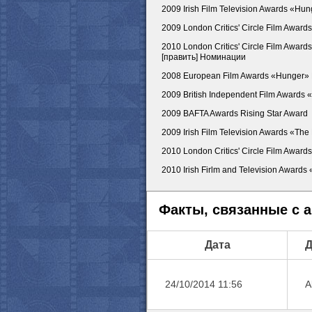
2009 Irish Film Television Awards «Hung
2009 London Critics' Circle Film Awards
2010 London Critics' Circle Film Awards
[править] Номинации
2008 European Film Awards «Hunger» B
2009 British Independent Film Awards «
2009 BAFTA Awards Rising Star Award
2009 Irish Film Television Awards «The 
2010 London Critics' Circle Film Awards
2010 Irish Firlm and Television Awards 
Факты, связанные с 
Дата
Д
24/10/2014 11:56
A