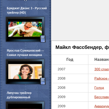
Бриджит Джонс 3 - Русский
трейлер (HD)
Майкл Фассбендер, 
Ярослав Сумишевский ---
Самая лучшая женщина
Год
Назван
2007
300 спар
2008
Райское 
2008
Голод
Липучка трейлер
2009
Бесслав
дублированный
2009
Аквариу