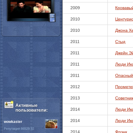
2009
Кровавы
2010
Центури
2010
Джона Х
2011
Стыд
2011
Джейн Э
2011
Люди Икс
2011
Опасный
2012
Промете
2013
Советни
Активные
2014
Люди Икс
пользователи:
2014
Люди Икс
wowkaster
Репутация 86529.92
2014
Фрэнк