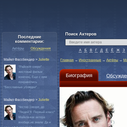
Поиск Актеров
Последние
комментарии:
Актёры
Обсуждения
А
Б
В
Г
Д
Е
Ё
Ж
З
Майкл Фассбендер
>
Juliette
Главная
→
Иностранные
→
Актёры
→
М
"Райское озеро"
жестокий фильм
Биография
Обсужде
конечно. Еще с ним
понравились
"Бесславные ублюдки"...
Майкл Фассбендер
>
Juliette
Честно говоря, до
"Людей Х: Первый класс"
Майкла как актера
вообще не знала. Да и