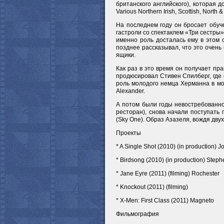
британского английского), которая 
Various Northern Irish, Scottish, North
На последнем году он бросает обуч
гастроли со спектаклем «Три сестры»
именно роль досталась ему в этом с
позднее рассказывал, что это очень
ящики.
Как раз в это время он получает пр
продюсировал Стивен Спилберг, где с
роль молодого немца Херманна в мо
Alexander.
А потом были годы невостребованнос
ресторан), снова начали поступать
(Sky One). Образ Азазеля, вождя дв
Проекты
* A Single Shot (2010) (in production) 
* Birdsong (2010) (in production) Step
* Jane Eyre (2011) (filming) Rochester
* Knockout (2011) (filming)
* X-Men: First Class (2011) Magneto
Фильмография