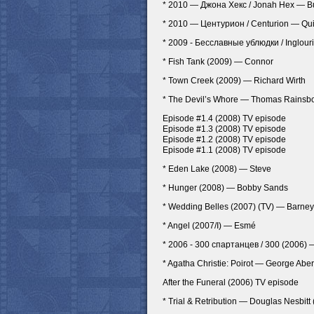
* 2010 — Джона Хекс / Jonah Hex — B
* 2010 — Центурион / Centurion — Qui
* 2009 - Бесславные ублюдки / Inglouri
* Fish Tank (2009) — Connor
* Town Creek (2009) — Richard Wirth
* The Devil’s Whore — Thomas Rainsbo
Episode #1.4 (2008) TV episode
Episode #1.3 (2008) TV episode
Episode #1.2 (2008) TV episode
Episode #1.1 (2008) TV episode
* Eden Lake (2008) — Steve
* Hunger (2008) — Bobby Sands
* Wedding Belles (2007) (TV) — Barney
* Angel (2007/I) — Esmé
* 2006 - 300 спартанцев / 300 (2006) —
* Agatha Christie: Poirot — George Abe
After the Funeral (2006) TV episode
* Trial & Retribution — Douglas Nesbitt