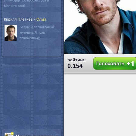
спин-офф про профессора и
Магнито особ...
Кирилл Плетнев
>
Oльга
Безумно талантливый
мужчина.Я прям
влюбилась)))
рейтинг:
0.154