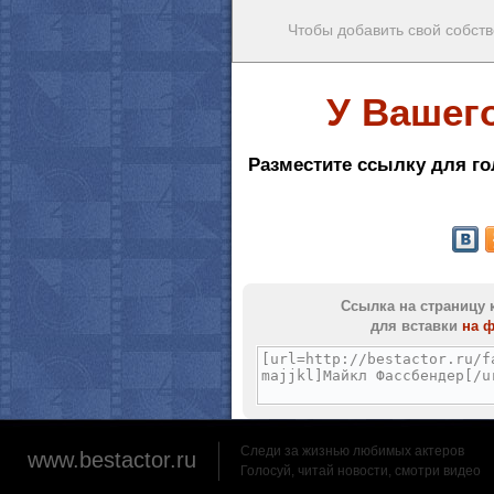
Чтобы добавить свой собств
У Вашег
Разместите ссылку для го
Ссылка на страницу 
для вставки
на 
Следи за жизнью любимых актеров
www.bestactor.ru
Голосуй, читай новости, смотри видео