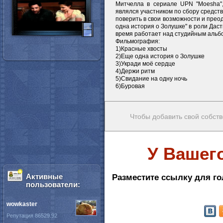
Митчелла в сериале UPN "Moesha",
являлся участником по сбору средств
поверить в свои возможности и прео
одна история о Золушке" в роли Даст
время работает над студийным альбомо
Фильмография:
1)Красные xвосты
2)Еще одна история о Золушке
3)Укради моё сердце
4)Держи ритм
5)Свидание на одну ночь
6)Буровая
Чтобы добавить свой собств
У Вашег
Активные
Разместите ссылку для го
пользователи:
wowkaster
Репутация 86529.92