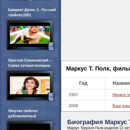
Бриджит Джонс 3 - Русский
трейлер (HD)
Ярослав Сумишевский ---
Самая лучшая женщина
Маркус Т. Полк, фил
Год
Назван
1997
Нечего т
2008
Еще одна
Липучка трейлер
дублированный
Биография Маркус Т
Маркус Террелл Полк родился 12 окт