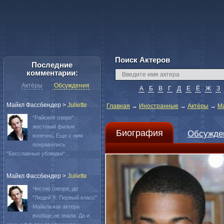
Поиск Актеров
Последние
комментарии:
Актёры
Обсуждения
А
Б
В
Г
Д
Е
Ё
Ж
З
Майкл Фассбендер
>
Juliette
Главная
→
Иностранные
→
Актёры
→
Ма
"Райское озеро"
жестокий фильм
Биография
Обсужде
конечно. Еще с ним
понравились
"Бесславные ублюдки"...
Майкл Фассбендер
>
Juliette
Честно говоря, до
"Людей Х: Первый класс"
Майкла как актера
вообще не знала. Да и