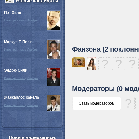
Новые кандидаты:
Пэт Хили
Иностранные
/
Актёры
Маркус Т. Полк
Фанзона (2 поклонн
Иностранные
/
Актёры
?
?
?
Эндрю Сили
Иностранные
/
Актёры
Модераторы (0 мод
Жанкарлос Канела
?
Стать модератором
Иностранные
/
Актёры
Новые видеозаписи: