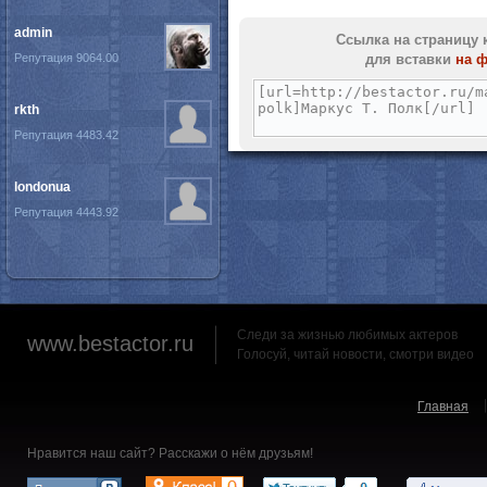
admin
Ссылка на страницу 
Репутация 9064.00
для вставки
на 
rkth
Репутация 4483.42
londonua
Репутация 4443.92
Следи за жизнью любимых актеров
www.bestactor.ru
Голосуй, читай новости, смотри видео
Главная
Нравится наш сайт? Расскажи о нём друзьям!