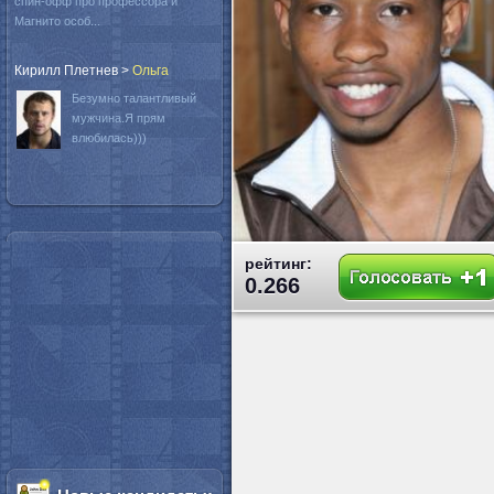
спин-офф про профессора и
Магнито особ...
Кирилл Плетнев
>
Oльга
Безумно талантливый
мужчина.Я прям
влюбилась)))
рейтинг:
0.266