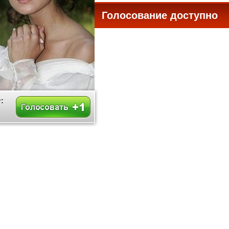
Голосование доступно
все
: