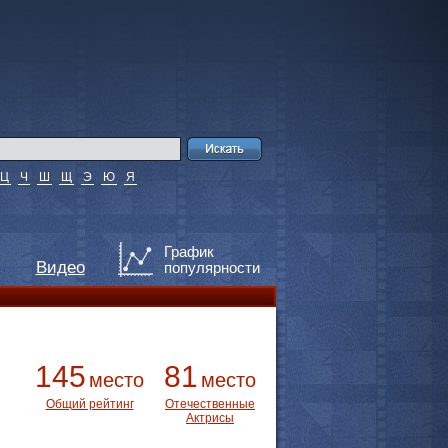
Ц
Ч
Ш
Щ
Э
Ю
Я
График
Видео
популярности
145
81
место
место
Общий рейтинг
Отечественные
Актрисы