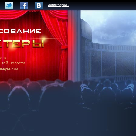
Логин/пароль
ров.
итай новости,
искуссиях.