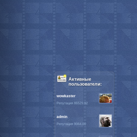
Активные
пользователи:
wowkaster
Репутация 86529.92
admin
Репутация 9064.00