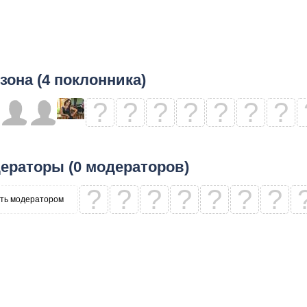
зона (4 поклонника)
?
?
?
?
?
?
?
ераторы (0 модераторов)
?
?
?
?
?
?
?
ть модератором