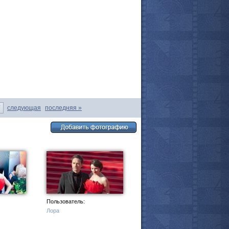
7
следующая
последняя
»
все актёры
Пользователь:
Лора