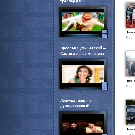
трейлер (HD)
Польз
Лора
Ярослав Сумишевский ---
Самая лучшая женщина
Польз
Лора
Липучка трейлер
дублированный
Польз
annas