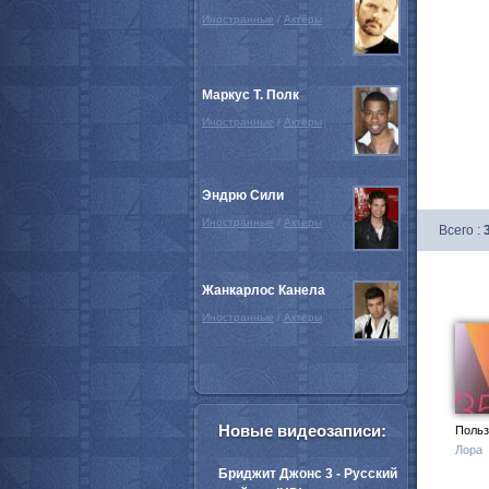
Иностранные
/
Актёры
Маркус Т. Полк
Иностранные
/
Актёры
Эндрю Сили
Иностранные
/
Актёры
Всего :
Жанкарлос Канела
Иностранные
/
Актёры
Новые видеозаписи:
Польз
Лора
Бриджит Джонс 3 - Русский