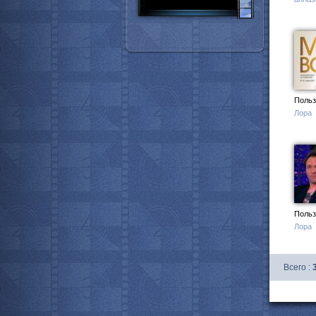
Польз
Лора
Польз
Лора
Всего :