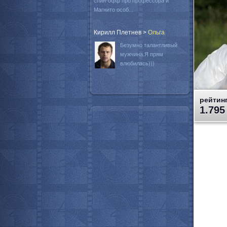
спин-офф про профессора и
Магнито особ...
Кирилл Плетнев
>
Oльга
Безумно талантливый
мужчина.Я прям
влюбилась)))
рейтинг
1.795