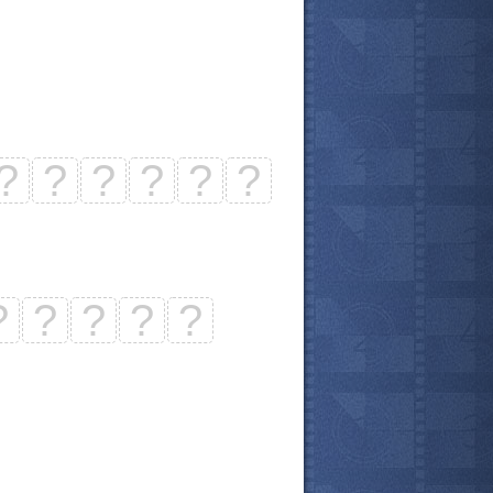
?
?
?
?
?
?
?
?
?
?
?