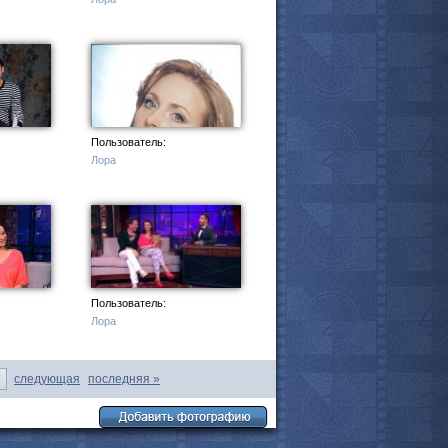
мотреть всё
Пользователь:
Лора
Пользователь:
Лора
7
следующая
последняя
»