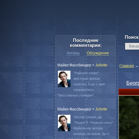
Поиск
Последние
комментарии:
Актёры
Обсуждения
Майкл Фассбендер
>
Juliette
Главная
"Райское озеро"
жестокий фильм
Биог
конечно. Еще с ним
понравились
"Бесславные ублюдки"...
Майкл Фассбендер
>
Juliette
Честно говоря, до
"Людей Х: Первый класс"
Майкла как актера
вообще не знала. Да и