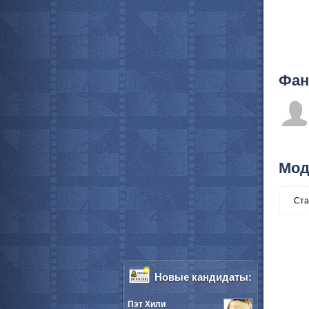
Фан
Мод
Ста
Новые кандидаты:
Пэт Хили