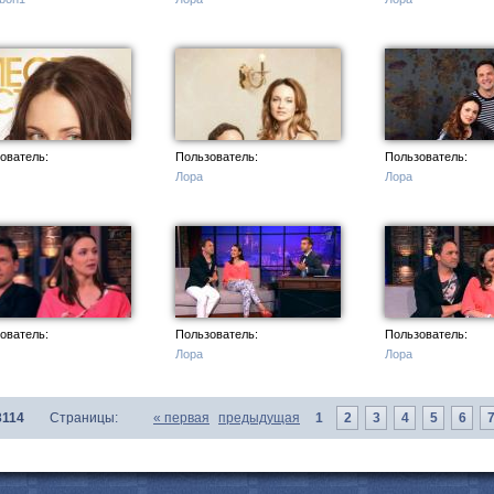
с
ователь:
Пользователь:
Пользователь:
Лора
Лора
ователь:
Пользователь:
Пользователь:
Лора
Лора
3114
Страницы:
«
первая
предыдущая
1
2
3
4
5
6