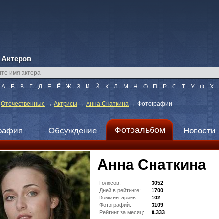
 Актеров
А
Б
В
Г
Д
Е
Ё
Ж
З
И
Й
К
Л
М
Н
О
П
Р
С
Т
У
Ф
Х
→
Отечественные
→
Актрисы
→
Анна Снаткина
→
Фотографии
Фотоальбом
рафия
Обсуждение
Новости
Анна Снаткина
Голосов:
3052
Дней в рейтинге:
1700
Комментариев:
102
Фотографий:
3109
Рейтинг за месяц:
0.333