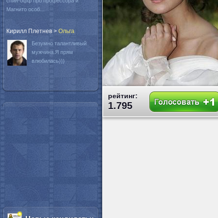
спин-офф про профессора и
Магнито особ...
Кирилл Плетнев
>
Oльга
Безумно талантливый
мужчина.Я прям
влюбилась)))
рейтинг:
1.795