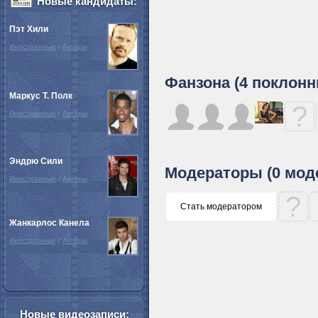
Новые кандидаты:
Пэт Хили
Иностранные
/
Актёры
Фанзона (4 поклонн
Маркус Т. Полк
?
Иностранные
/
Актёры
Эндрю Сили
Модераторы (0 мод
Иностранные
/
Актёры
?
Стать модератором
Жанкарлос Канела
Иностранные
/
Актёры
Новые видеозаписи: