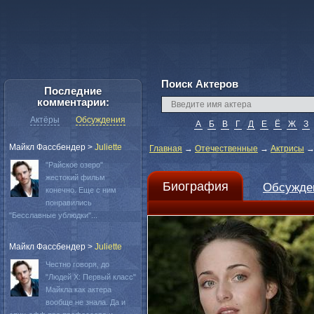
Поиск Актеров
Последние
комментарии:
Актёры
Обсуждения
А
Б
В
Г
Д
Е
Ё
Ж
З
Майкл Фассбендер
>
Juliette
Главная
→
Отечественные
→
Актрисы
"Райское озеро"
жестокий фильм
Биография
Обсужде
конечно. Еще с ним
понравились
"Бесславные ублюдки"...
Майкл Фассбендер
>
Juliette
Честно говоря, до
"Людей Х: Первый класс"
Майкла как актера
вообще не знала. Да и