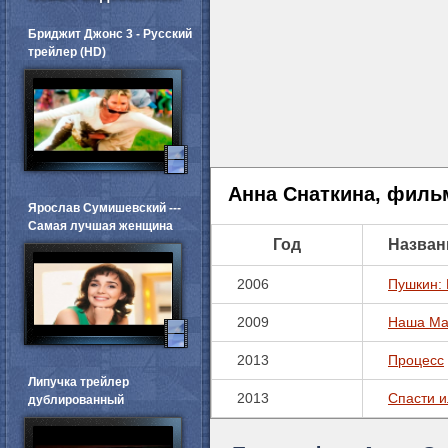
Бриджит Джонс 3 - Русский
трейлер (HD)
Анна Снаткина, филь
Ярослав Сумишевский ---
Самая лучшая женщина
Год
Назван
2006
Пушкин: 
2009
Наша Ма
2013
Процесс
Липучка трейлер
2013
Спасти и
дублированный