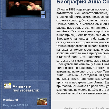
Биография Анна Сн
13 июля 1983 года в одной московско
потомственными авиастроителями,
спортивной гимнастики, повзросле
отданных спорту, будущая актриса с
Однако сама Аня мечтала об иной к
разошлись с делом: усиленная подгот
что Анна Снаткина сумела пройти о
киноактрисы, и Аня поступила в уни
Впервые Анна попала на большие экр
сага», съемки в котором затянулись н
Однако второстепенные роли в этих с
на экраны телевизоров вышло сра
воспринимают её как актрису мыльны
в главной роли. Это, например, «Я
которых она также снималась в глав
Проснуться знаменитой у Анны Снатк
долго и тяжело работать. Съемки в 
выматывали, но оно того стоило. Теп
Анна Снаткина на сегодняшний день
фильмах, таких, например, как «Ду
приятным подарком для Анны. Ещё
Активные
пригласили сниматься в роли этой у
пользователи:
картине она похудела на 10 кг и отра
О своей личной жизни известная акт
wowkaster
Репутация 86529.92
Чтобы добавить свой собств