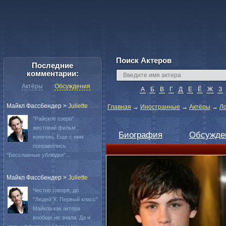
Поиск Актеров
Последние
комментарии:
Актёры
Обсуждения
А
Б
В
Г
Д
Е
Ё
Ж
З
Майкл Фассбендер
>
Juliette
Главная
→
Иностранные
→
Актёры
→
Л
"Райское озеро"
жестокий фильм
Биография
Обсужде
конечно. Еще с ним
понравились
"Бесславные ублюдки"...
Майкл Фассбендер
>
Juliette
Честно говоря, до
"Людей Х: Первый класс"
Майкла как актера
вообще не знала. Да и