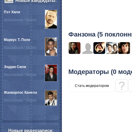
Новые кандидаты:
Пэт Хили
Иностранные
/
Актёры
Фанзона (5 поклонн
Маркус Т. Полк
Иностранные
/
Актёры
Эндрю Сили
Модераторы (0 мод
Иностранные
/
Актёры
?
Стать модератором
Жанкарлос Канела
Иностранные
/
Актёры
Новые видеозаписи: