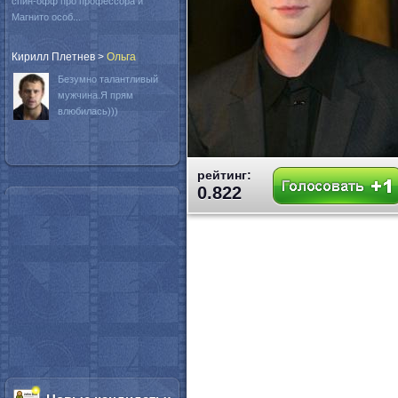
спин-офф про профессора и
Магнито особ...
Кирилл Плетнев
>
Oльга
Безумно талантливый
мужчина.Я прям
влюбилась)))
рейтинг:
0.822