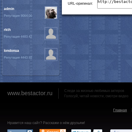
URL-оригинал:
admin
Репутация 9064.00
rkth
Репутация 4483.42
londonua
Репутация 4443.92
Следи за жизнью любимых актеров
www.bestactor.ru
Голосуй, читай новости, смотри видео
Главная
Нравится наш сайт? Расскажи о нём друзьям!