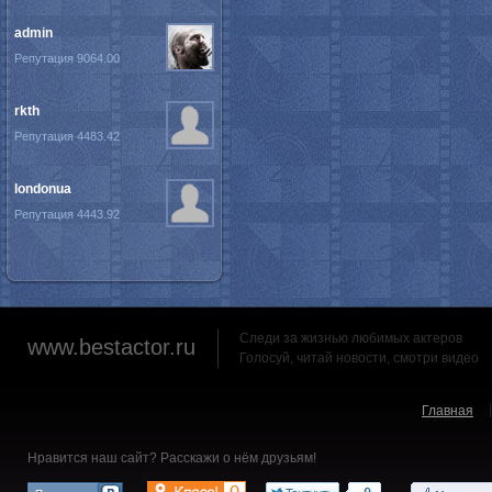
admin
Репутация 9064.00
rkth
Репутация 4483.42
londonua
Репутация 4443.92
Следи за жизнью любимых актеров
www.bestactor.ru
Голосуй, читай новости, смотри видео
Главная
Нравится наш сайт? Расскажи о нём друзьям!