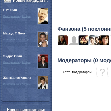
Новые кандидаты:
Пэт Хили
Иностранные
/
Актёры
Фанзона (5 поклонн
Маркус Т. Полк
Иностранные
/
Актёры
Эндрю Сили
Модераторы (0 мод
Иностранные
/
Актёры
?
Стать модератором
Жанкарлос Канела
Иностранные
/
Актёры
Новые видеозаписи: