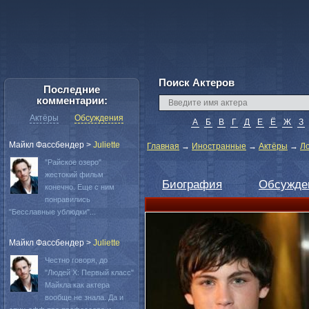
Поиск Актеров
Последние
комментарии:
Актёры
Обсуждения
А
Б
В
Г
Д
Е
Ё
Ж
З
Майкл Фассбендер
>
Juliette
Главная
→
Иностранные
→
Актёры
→
Л
"Райское озеро"
жестокий фильм
Биография
Обсужде
конечно. Еще с ним
понравились
"Бесславные ублюдки"...
Майкл Фассбендер
>
Juliette
Честно говоря, до
"Людей Х: Первый класс"
Майкла как актера
вообще не знала. Да и