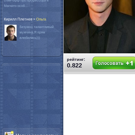
спин-офф про профессора и
Магнито особ...
Кирилл Плетнев
>
Oльга
Безумно талантливый
мужчина.Я прям
влюбилась)))
рейтинг:
0.822