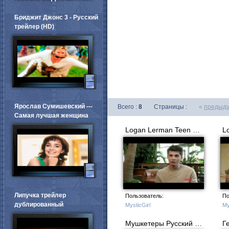
Бриджит Джонс 3 - Русский
трейлер (HD)
Ярослав Сумишевский ---
Всего :
8
Страницы :
«
предыд
Самая лучшая женщина
Logan Lerman Teen Vogue November 2011
Липучка трейлер
Пользователь:
По
дублированный
MysticGirl
My
Мушкетеры Русский трейлер