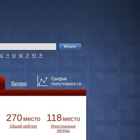
Ц
Ч
Ш
Щ
Э
Ю
Я
График
Видео
популярности
270
118
место
место
Общий рейтинг
Иностранные
Актёры