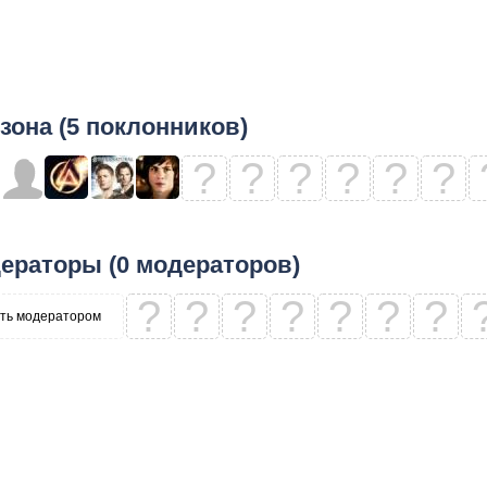
зона (5 поклонников)
?
?
?
?
?
?
ераторы (0 модераторов)
?
?
?
?
?
?
?
ть модератором