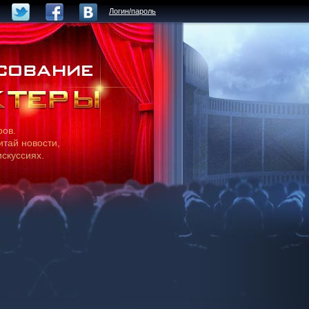
Логин/пароль
ров.
итай новости,
искуссиях.