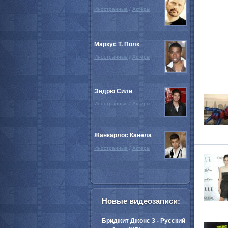
Иностранные
/
Актёры
Маркус Т. Полк
Иностранные
/
Актёры
Эндрю Сили
Иностранные
/
Актёры
Жанкарлос Канела
Иностранные
/
Актёры
Новые видеозаписи:
Бриджит Джонс 3 - Русский