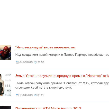
"Человека-паука" вновь перезапустят
Над созданием новой истории о Питере Паркере поработает 
04/03/2015
21:53
Эмма Уотсон получила очередную премию "Новатор" от 
Эмма Уотсон получила премию "Новатор" от MTV, которая вру
строящим свой путь в киноиндустрии.
15/04/2013
09:25
Претенденты на MTV Movie Awards 2013