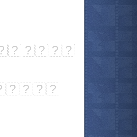
?
?
?
?
?
?
?
?
?
?
?