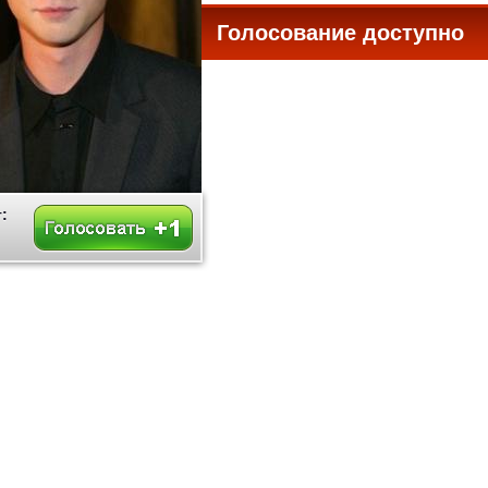
Голосование доступно
все
: