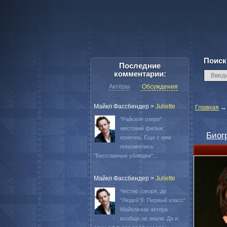
Поиск
Последние
комментарии:
Актёры
Обсуждения
Майкл Фассбендер
>
Juliette
Главная
"Райское озеро"
жестокий фильм
Биог
конечно. Еще с ним
понравились
"Бесславные ублюдки"...
Майкл Фассбендер
>
Juliette
Честно говоря, до
"Людей Х: Первый класс"
Майкла как актера
вообще не знала. Да и