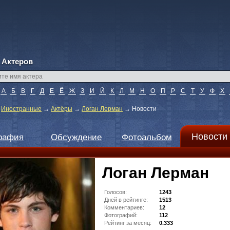
 Актеров
А
Б
В
Г
Д
Е
Ё
Ж
З
И
Й
К
Л
М
Н
О
П
Р
С
Т
У
Ф
Х
→
Иностранные
→
Актёры
→
Логан Лерман
→
Новости
Новости
рафия
Обсуждение
Фотоальбом
Логан Лерман
Голосов:
1243
Дней в рейтинге:
1513
Комментариев:
12
Фотографий:
112
Рейтинг за месяц:
0.333