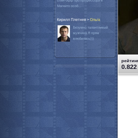
спин-офф про профессора и
Магнито особ...
Кирилл Плетнев
>
Oльга
Безумно талантливый
мужчина.Я прям
влюбилась)))
рейтинг
0.822