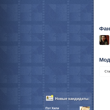
Фан
Мод
Ста
Новые кандидаты:
Пэт Хили