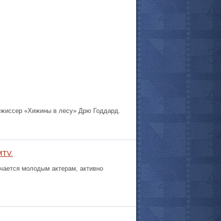
режиссер «Хижины в лесу» Дрю Годдард.
MTV.
все актёры
чается молодым актерам, активно