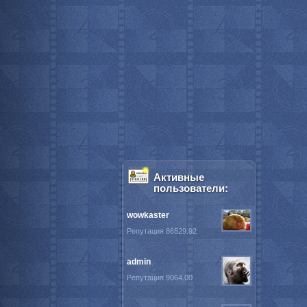
Активные
пользователи:
wowkaster
Репутация 86529.92
admin
Репутация 9064.00