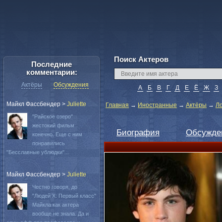
Поиск Актеров
Последние
комментарии:
Актёры
Обсуждения
А
Б
В
Г
Д
Е
Ё
Ж
З
Майкл Фассбендер
>
Juliette
Главная
→
Иностранные
→
Актёры
→
Л
"Райское озеро"
жестокий фильм
Биография
Обсужде
конечно. Еще с ним
понравились
"Бесславные ублюдки"...
Майкл Фассбендер
>
Juliette
Честно говоря, до
"Людей Х: Первый класс"
Майкла как актера
вообще не знала. Да и