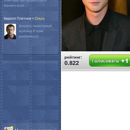
спин-офф про профессора и
Магнито особ...
Кирилл Плетнев
>
Oльга
Безумно талантливый
мужчина.Я прям
влюбилась)))
рейтинг:
0.822