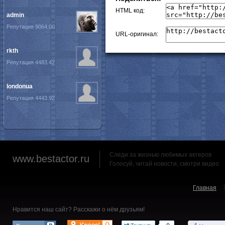
HTML код:
admin
Репутация 9064.00
URL-оригинал:
rkth
Репутация 4483.42
londonua
Репутация 4443.92
Следи за жизнью любимых актеров
www.bestactor.ru
Голосуй, читай новости, смотри видео
Главная
Нравится наш сайт? Расскажи о нём друзьям!