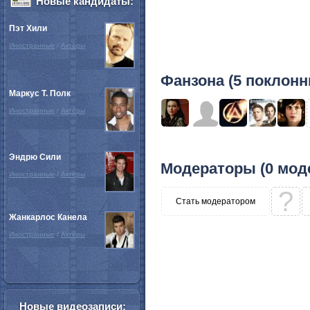
Новые кандидаты:
Пэт Хили
Иностранные
/
Актёры
Фанзона (5 поклонн
Маркус Т. Полк
Иностранные
/
Актёры
Эндрю Сили
Модераторы (0 мод
Иностранные
/
Актёры
?
Стать модератором
Жанкарлос Канела
Иностранные
/
Актёры
Новые видеозаписи: