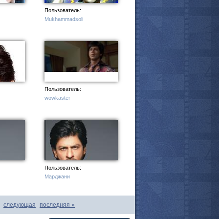
Пользователь:
Mukhammadsoli
мотреть всё
Пользователь:
wowkaster
Пользователь:
Марджани
следующая
последняя
»