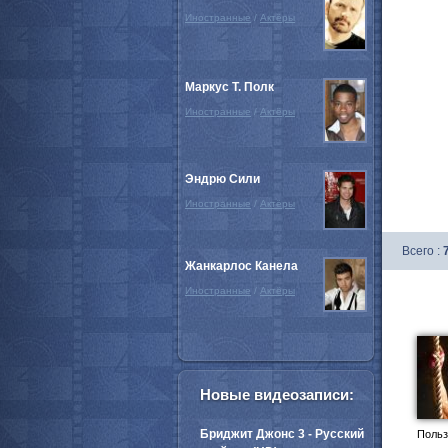
Иностранные
/
Актёры
Маркус Т. Полк
Иностранные
/
Актёры
Эндрю Сили
Иностранные
/
Актёры
Всего :
Жанкарлос Канела
Иностранные
/
Актёры
Новые видеозаписи:
Бриджит Джонс 3 - Русский
Польз