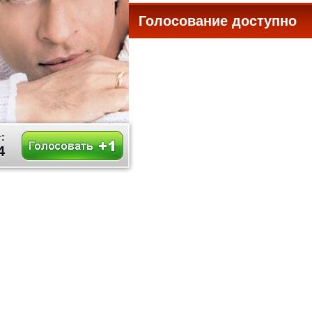
Голосование доступно
все
:
4