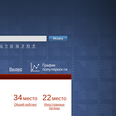
Ц
Ч
Ш
Щ
Э
Ю
Я
График
Видео
популярности
34
22
место
место
Общий рейтинг
Иностранные
Актёры