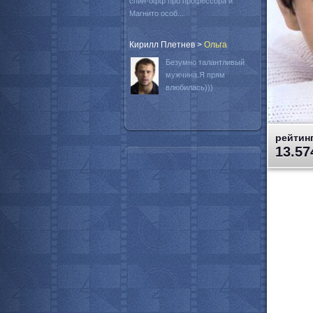
спин-офф про профессора и
Магнито особ...
Кирилл Плетнев
>
Oльга
Безумно талантливый
мужчина.Я прям
влюбилась)))
рейтинг
13.57