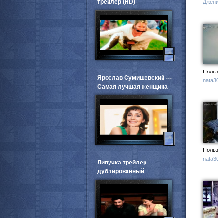
трейлер (HD)
Джен
Польз
Ярослав Сумишевский ---
nata3
Самая лучшая женщина
Польз
nata3
Липучка трейлер
дублированный