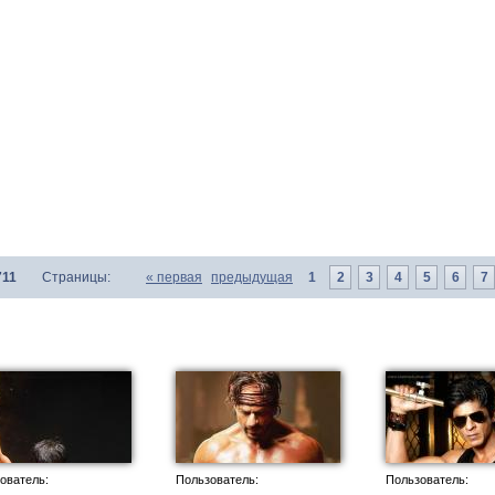
711
Страницы:
«
первая
предыдущая
1
2
3
4
5
6
7
ователь:
Пользователь:
Пользователь: