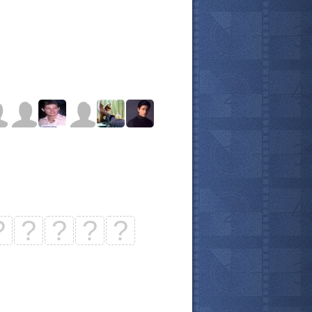
?
?
?
?
?