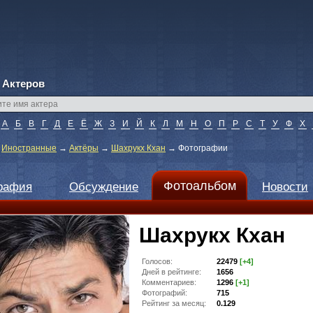
 Актеров
А
Б
В
Г
Д
Е
Ё
Ж
З
И
Й
К
Л
М
Н
О
П
Р
С
Т
У
Ф
Х
→
Иностранные
→
Актёры
→
Шахрукх Кхан
→
Фотографии
Фотоальбом
рафия
Обсуждение
Новости
Шахрукх Кхан
Голосов:
22479
[+4]
Дней в рейтинге:
1656
Комментариев:
1296
[+1]
Фотографий:
715
Рейтинг за месяц:
0.129