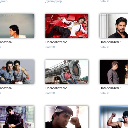
иджер
Джениджер
nata30
ователь:
Пользователь:
Пользователь:
0
nata30
nata30
ователь:
Пользователь:
Пользователь:
0
nata30
nata30