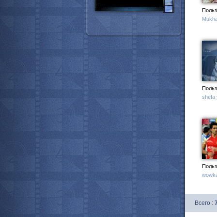
Польз
Mukha
Польз
shefa
Польз
wowka
Всего :