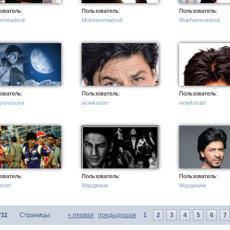
ователь:
Пользователь:
Пользователь:
mmadsoli
Mukhammadsoli
Mukhammadsoli
с
ователь:
Пользователь:
Пользователь:
 yunusova
wowkaster
wowkaster
ователь:
Пользователь:
Пользователь:
ster
Марджани
Марджани
711
Страницы:
«
первая
предыдущая
1
2
3
4
5
6
7