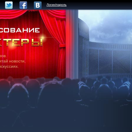
Логин/пароль
ров.
итай новости,
искуссиях.