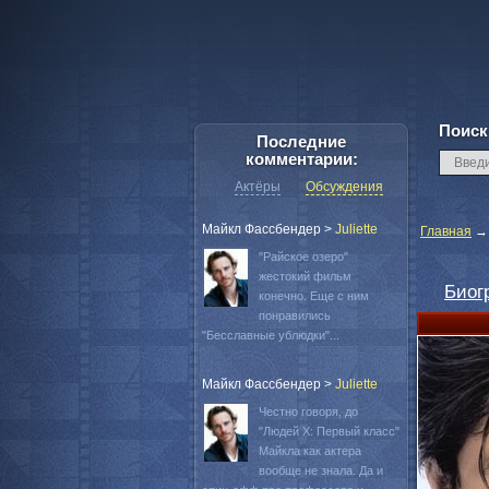
Поиск
Последние
комментарии:
Актёры
Обсуждения
Майкл Фассбендер
>
Juliette
Главная
"Райское озеро"
жестокий фильм
Биог
конечно. Еще с ним
понравились
"Бесславные ублюдки"...
Майкл Фассбендер
>
Juliette
Честно говоря, до
"Людей Х: Первый класс"
Майкла как актера
вообще не знала. Да и