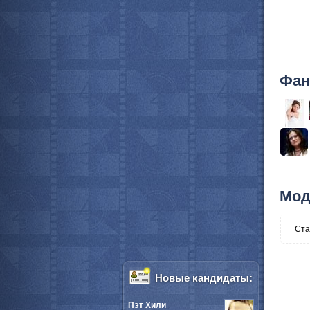
Фан
Мод
Ста
Новые кандидаты:
Пэт Хили