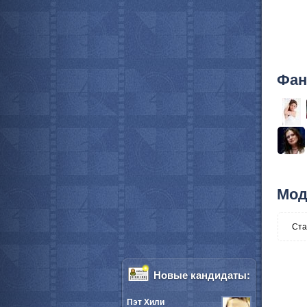
Фан
Мод
Ста
Новые кандидаты:
Пэт Хили