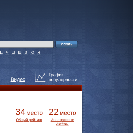
Ц
Ч
Ш
Щ
Э
Ю
Я
График
Видео
популярности
34
22
место
место
Общий рейтинг
Иностранные
Актёры