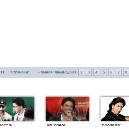
711
Страницы:
«
первая
предыдущая
2
3
4
5
6
7
8
ователь:
Пользователь:
Пользователь: