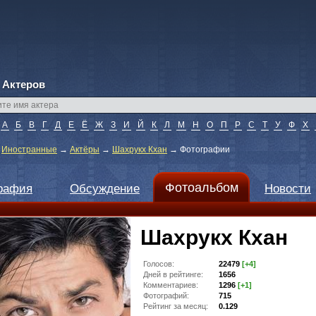
 Актеров
А
Б
В
Г
Д
Е
Ё
Ж
З
И
Й
К
Л
М
Н
О
П
Р
С
Т
У
Ф
Х
→
Иностранные
→
Актёры
→
Шахрукх Кхан
→
Фотографии
Фотоальбом
рафия
Обсуждение
Новости
Шахрукх Кхан
Голосов:
22479
[+4]
Дней в рейтинге:
1656
Комментариев:
1296
[+1]
Фотографий:
715
Рейтинг за месяц:
0.129