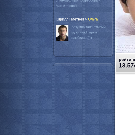
спин-офф про профессора и
Магнито особ...
Кирилл Плетнев
>
Oльга
Безумно талантливый
мужчина.Я прям
влюбилась)))
рейтинг
13.57