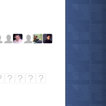
?
?
?
?
?