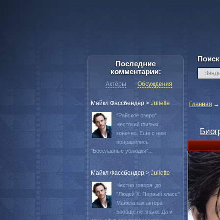
Поиск
Последние
комментарии:
Актёры
Обсуждения
Майкл Фассбендер
>
Juliette
Главная
"Райское озеро"
жестокий фильм
Биог
конечно. Еще с ним
понравились
"Бесславные ублюдки"...
Майкл Фассбендер
>
Juliette
Честно говоря, до
"Людей Х: Первый класс"
Майкла как актера
вообще не знала. Да и