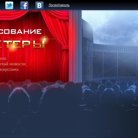
Логин/пароль
ров.
итай новости,
искуссиях.