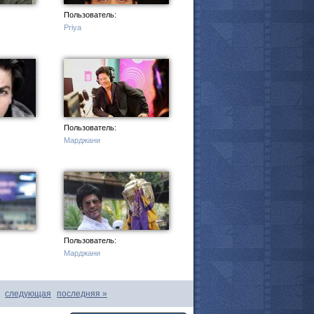
Пользователь:
Priya
мотреть всё
Пользователь:
Марджани
Пользователь:
Марджани
следующая
последняя
»