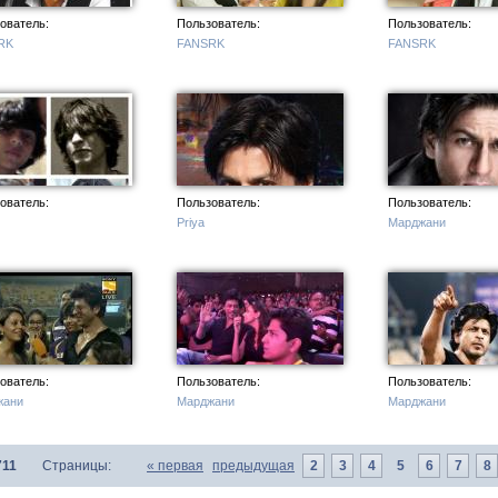
ователь:
Пользователь:
Пользователь:
RK
FANSRK
FANSRK
с
ователь:
Пользователь:
Пользователь:
Priya
Марджани
ователь:
Пользователь:
Пользователь:
жани
Марджани
Марджани
711
Страницы:
«
первая
предыдущая
2
3
4
5
6
7
8