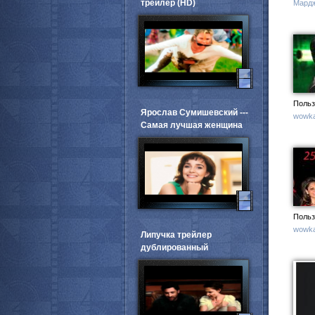
трейлер (HD)
Мард
Польз
Ярослав Сумишевский ---
wowka
Самая лучшая женщина
Польз
wowka
Липучка трейлер
дублированный