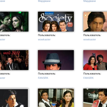
жани
Марджани
Марджани
ователь:
Пользователь:
Пользователь:
ster
wowkaster
wowkaster
ователь:
Пользователь:
Пользователь:
ster
FANSRK
FANSRK