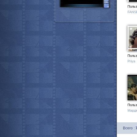
Польз
FANS
Польз
Priya
Польз
Мард
Всего :