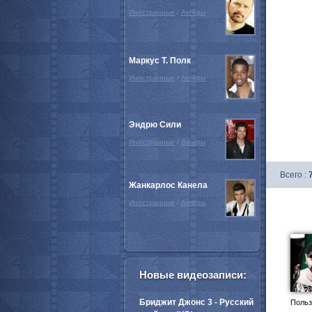
Иностранные
/
Актёры
Маркус Т. Полк
Иностранные
/
Актёры
Эндрю Сили
Иностранные
/
Актёры
Всего :
Жанкарлос Канела
Иностранные
/
Актёры
Новые видеозаписи:
Бриджит Джонс 3 - Русский
Польз