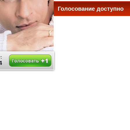
Голосование доступно
все
:
4