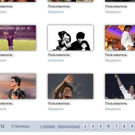
ователь:
Пользователь:
Пользователь:
жани
Марджани
Марджани
с
ователь:
Пользователь:
Пользователь:
жани
wowkaster
Марджани
ователь:
Пользователь:
Пользователь:
жани
Марджани
Марджани
711
Страницы:
«
первая
предыдущая
3
4
5
6
7
8
9