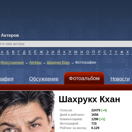
 Актеров
А
Б
В
Г
Д
Е
Ё
Ж
З
И
Й
К
Л
М
Н
О
П
Р
С
Т
У
Ф
Х
→
Иностранные
→
Актёры
→
Шахрукх Кхан
→
Фотографии
Фотоальбом
рафия
Обсуждение
Новости
Шахрукх Кхан
Голосов:
22479
[+4]
Дней в рейтинге:
1656
Комментариев:
1296
[+1]
Фотографий:
715
Рейтинг за месяц:
0.129