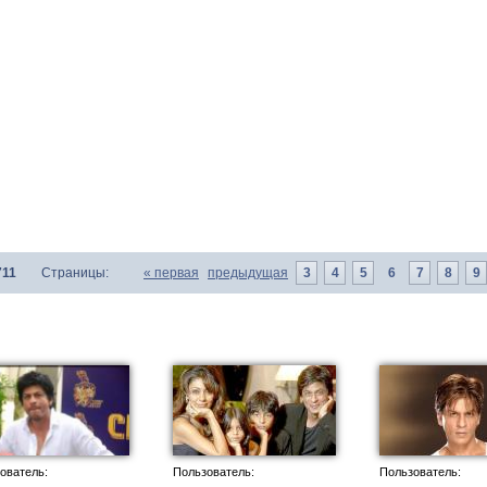
711
Страницы:
«
первая
предыдущая
3
4
5
6
7
8
9
ователь:
Пользователь:
Пользователь: