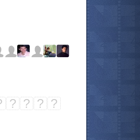
?
?
?
?
?