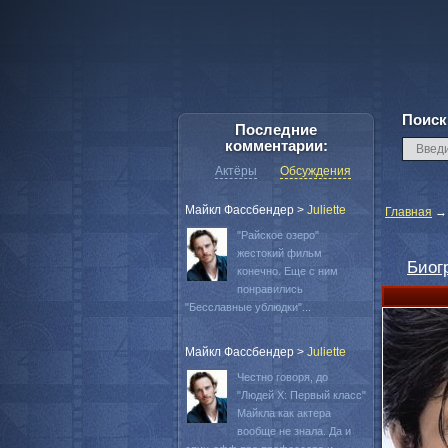
Поиск
Последние
комментарии:
Актёры
Обсуждения
Майкл Фассбендер
>
Juliette
Главная
"Райское озеро"
жестокий фильм
Биог
конечно. Еще с ним
понравились
"Бесславные ублюдки"...
Майкл Фассбендер
>
Juliette
Честно говоря, до
"Людей Х: Первый класс"
Майкла как актера
вообще не знала. Да и