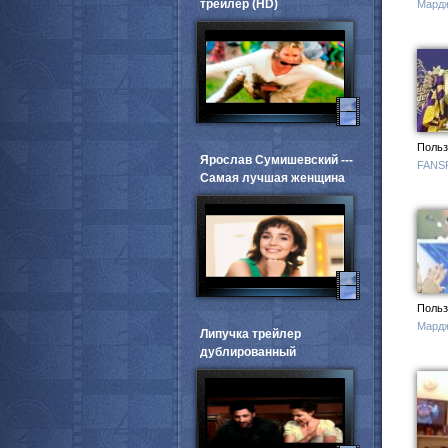
трейлер (HD)
Мард
Польз
Ярослав Сумишевский ---
FANS
Самая лучшая женщина
Польз
Мард
Липучка трейлер
дублированный