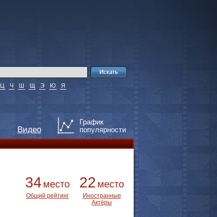
Ц
Ч
Ш
Щ
Э
Ю
Я
График
Видео
популярности
34
22
место
место
Общий рейтинг
Иностранные
Актёры