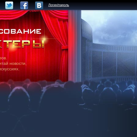
Логин/пароль
ров.
итай новости,
искуссиях.