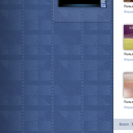
Польз
Мард
Польз
Мард
Польз
Мард
Всего :