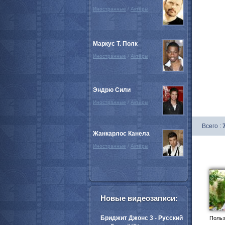
Иностранные
/
Актёры
Маркус Т. Полк
Иностранные
/
Актёры
Эндрю Сили
Иностранные
/
Актёры
Всего :
Жанкарлос Канела
Иностранные
/
Актёры
Новые видеозаписи:
Бриджит Джонс 3 - Русский
Польз