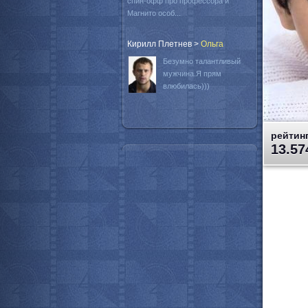
спин-офф про профессора и
Магнито особ...
Кирилл Плетнев
>
Oльга
Безумно талантливый
мужчина.Я прям
влюбилась)))
рейтинг
13.57