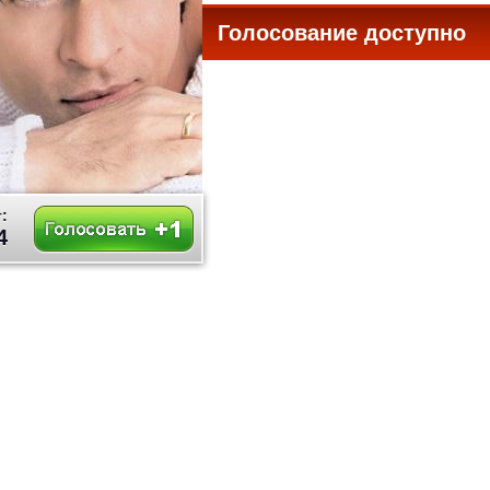
Голосование доступно
все
:
4