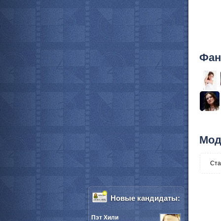
Фан
Мод
Ста
Новые кандидаты:
Пэт Хили