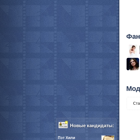
Фан
Мод
Ста
Новые кандидаты:
Пэт Хили