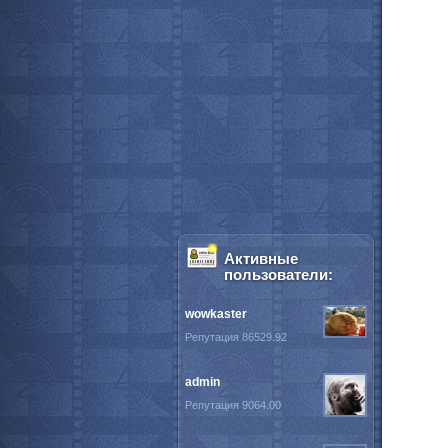
Активные
пользователи:
wowkaster
Репутация 86529.92
admin
Репутация 9064.00