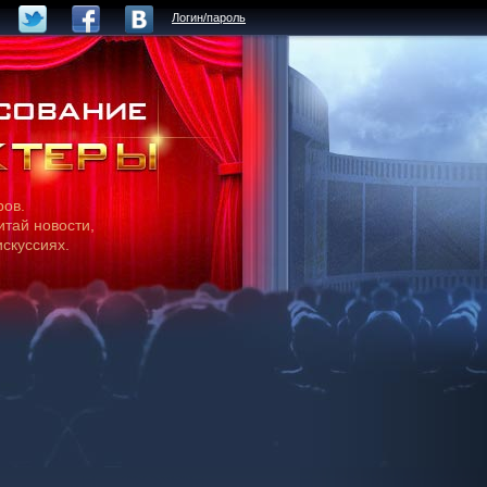
Логин/пароль
ров.
итай новости,
искуссиях.