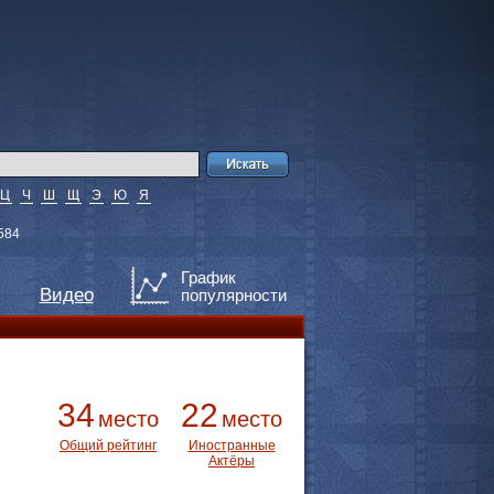
Ц
Ч
Ш
Щ
Э
Ю
Я
584
График
Видео
популярности
34
22
место
место
Общий рейтинг
Иностранные
Актёры