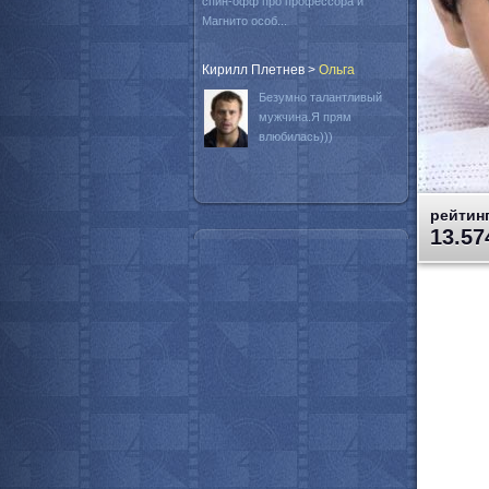
спин-офф про профессора и
Магнито особ...
Кирилл Плетнев
>
Oльга
Безумно талантливый
мужчина.Я прям
влюбилась)))
рейтинг
13.57