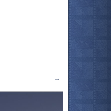
→
все актёры