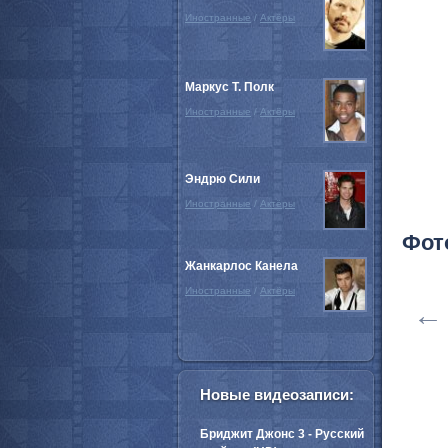
Иностранные
/
Актёры
Маркус Т. Полк
Иностранные
/
Актёры
Эндрю Сили
Иностранные
/
Актёры
Фот
Жанкарлос Канела
Иностранные
/
Актёры
←
Новые видеозаписи:
Бриджит Джонс 3 - Русский