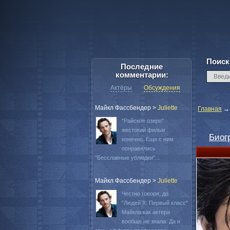
Поиск
Последние
комментарии:
Актёры
Обсуждения
Майкл Фассбендер
>
Juliette
Главная
"Райское озеро"
жестокий фильм
Биог
конечно. Еще с ним
понравились
"Бесславные ублюдки"...
Майкл Фассбендер
>
Juliette
Честно говоря, до
"Людей Х: Первый класс"
Майкла как актера
вообще не знала. Да и