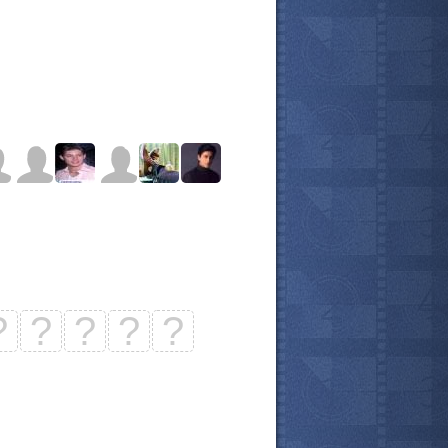
?
?
?
?
?