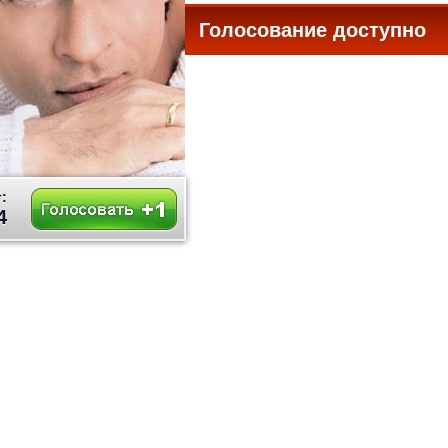
Голосование доступно
все
:
4