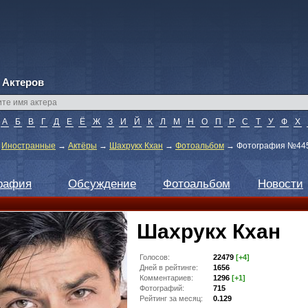
 Актеров
А
Б
В
Г
Д
Е
Ё
Ж
З
И
Й
К
Л
М
Н
О
П
Р
С
Т
У
Ф
Х
→
Иностранные
→
Актёры
→
Шахрукх Кхан
→
Фотоальбом
→
Фотография №44
рафия
Обсуждение
Фотоальбом
Новости
Шахрукх Кхан
Голосов:
22479
[+4]
Дней в рейтинге:
1656
Комментариев:
1296
[+1]
Фотографий:
715
Рейтинг за месяц:
0.129