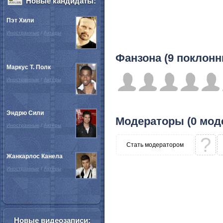
Новые кандидаты:
Пэт Хили
Иностранные
/
Актёры
Фанзона (9 поклонн
Маркус Т. Полк
Иностранные
/
Актёры
Эндрю Сили
Модераторы (0 мод
Иностранные
/
Актёры
?
Стать модератором
Жанкарлос Канела
Иностранные
/
Актёры
Новые видеозаписи: