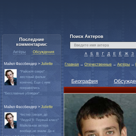
Поиск Актеров
Последние
комментарии:
Актёры
Обсуждения
А
Б
В
Г
Д
Е
Ё
Ж
З
Майкл Фассбендер
>
Juliette
Главная
→
Отечественные
→
Актёры
→
"Райское озеро"
жестокий фильм
Биография
Обсужде
конечно. Еще с ним
понравились
"Бесславные ублюдки"...
Майкл Фассбендер
>
Juliette
Честно говоря, до
"Людей Х: Первый класс"
Майкла как актера
вообще не знала. Да и