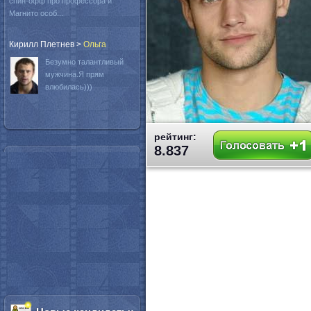
спин-офф про профессора и
Магнито особ...
Кирилл Плетнев
>
Oльга
Безумно талантливый
мужчина.Я прям
влюбилась)))
рейтинг:
8.837