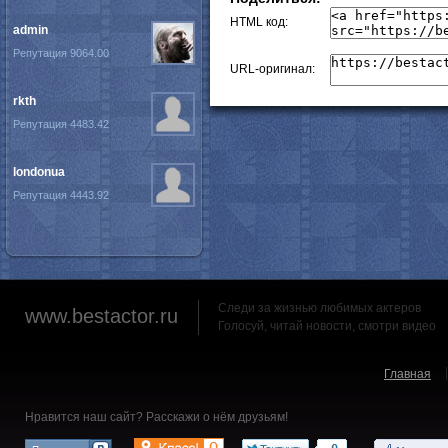
HTML код:
admin
Репутация 9064.00
URL-оригинал:
rkth
Репутация 4483.42
londonua
Репутация 4443.92
Следи за жизнью любимых актеров
www.bestactor.ru
Голосуй, читай новости, смотри видео
Главная
Нравится наш сайт? Расскажи о нём друзьям!