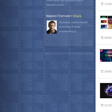
спин-офф про профессора и
17/06
Магнито особ...
Кирилл Плетнев
>
Oльга
Безумно талантливый
мужчина.Я прям
влюбилась)))
09/06
29/05
11/12