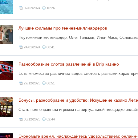
02/02/2024
10:26
Лучшие фильмы про гениев-миллиардеров
Неутомимый миллиардер, Олег Тиньков, Илон Маск, Основате
24/01/2024
00:41
Разнообразние слотов развлечений в Drip казино
Есть множество различных видов слотов с разными характери
27/12/2023
00:51
Бонусы, разнообразие и удобство: Искушение казино Легз
Стать полноправным игроком на виртуальной площадке онлайн
03/12/2023
02:44
Экономьте время, наслаждайтесь удовольствием: онлайн