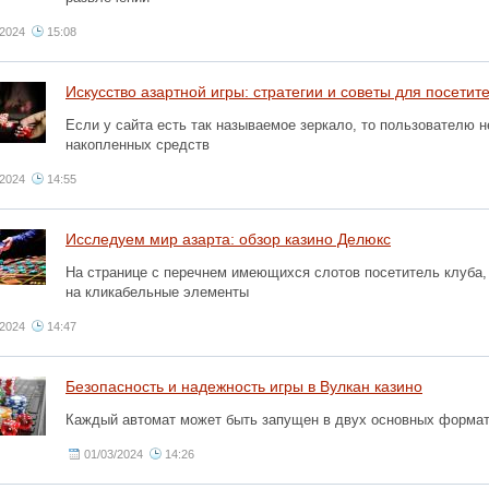
/2024
15:08
Искусство азартной игры: стратегии и советы для посетит
Если у сайта есть так называемое зеркало, то пользователю н
накопленных средств
/2024
14:55
Исследуем мир азарта: обзор казино Делюкс
На странице с перечнем имеющихся слотов посетитель клуба, 
на кликабельные элементы
/2024
14:47
Безопасность и надежность игры в Вулкан казино
Каждый автомат может быть запущен в двух основных форма
01/03/2024
14:26