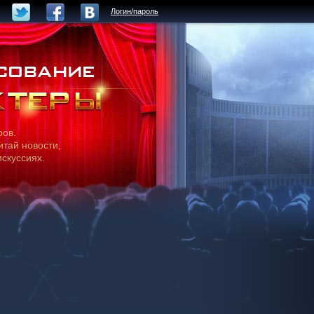
Логин/пароль
ров.
итай новости,
искуссиях.