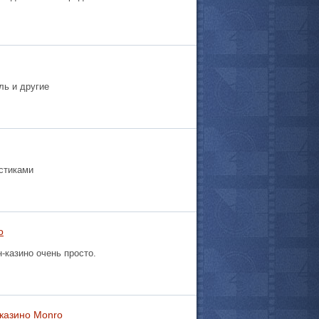
ль и другие
стиками
о
-казино очень просто.
-казино Monro