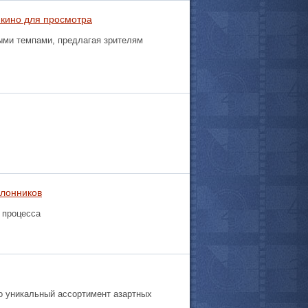
 кино для просмотра
ыми темпами, предлагая зрителям
клонников
 процесса
о уникальный ассортимент азартных