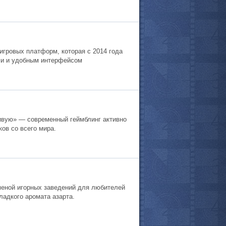
игровых платформ, которая с 2014 года
ми и удобным интерфейсом
 комментарии
ивую» — современный геймблинг активно
ков со всего мира.
аменой игорных заведений для любителей
ладкого аромата азарта.