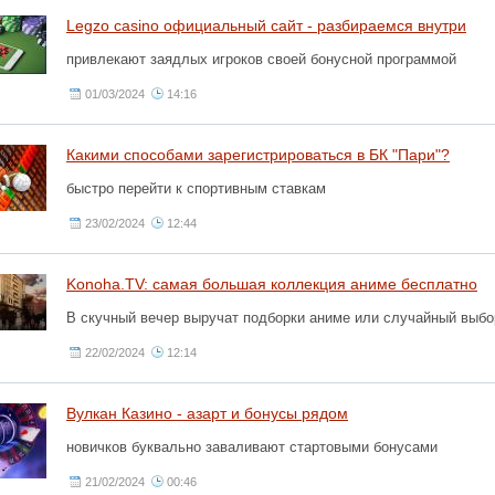
Legzo casino официальный сайт - разбираемся внутри
привлекают заядлых игроков своей бонусной программой
01/03/2024
14:16
Какими способами зарегистрироваться в БК "Пари"?
быстро перейти к спортивным ставкам
23/02/2024
12:44
Konoha.TV: самая большая коллекция аниме бесплатно
В скучный вечер выручат подборки аниме или случайный выбо
22/02/2024
12:14
Вулкан Казино - азарт и бонусы рядом
новичков буквально заваливают стартовыми бонусами
21/02/2024
00:46