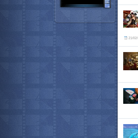
21/02