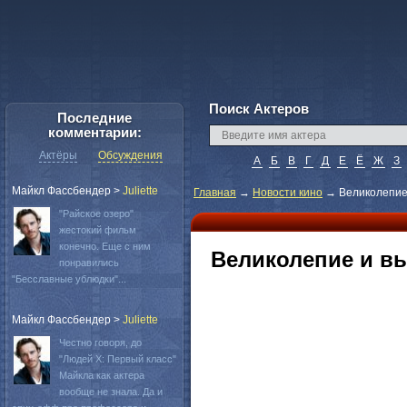
Поиск Актеров
Последние
комментарии:
Актёры
Обсуждения
А
Б
В
Г
Д
Е
Ё
Ж
З
Майкл Фассбендер
>
Juliette
Главная
→
Новости кино
→
Великолепие
"Райское озеро"
жестокий фильм
конечно. Еще с ним
Великолепие и в
понравились
"Бесславные ублюдки"...
Майкл Фассбендер
>
Juliette
Честно говоря, до
"Людей Х: Первый класс"
Майкла как актера
вообще не знала. Да и