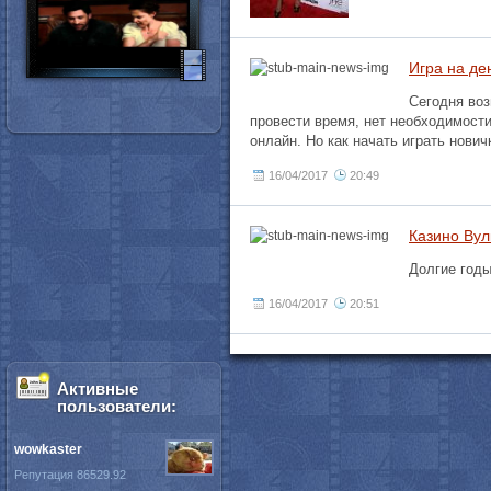
Игра на де
Сегодня воз
провести время, нет необходимост
онлайн. Но как начать играть нович
16/04/2017
20:49
Казино Вул
Долгие годы
16/04/2017
20:51
Активные
пользователи:
wowkaster
Репутация 86529.92