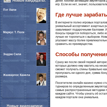
Новые кандидаты:
денег. Кнопки активации эмуляторов
игр. Если их нет, значит, пользоват
Пэт Хили
Где лучше зарабаты
Иностранные
/
Актёры
В интернете полно игровых порталов
уникальный ассортимент азартных ра
заваливают подарочными баллами. И 
Маркус Т. Полк
бонусы придется побороться, либо и
лучше не торопиться с выбором. Нови
Иностранные
/
Актёры
упускают массу более привлекательн
сравнить их преимущества.
Способы получени
Эндрю Сили
Иностранные
/
Актёры
Сразу же после своей первой автори
которых должно ему хватить на неск
сможет получать спины буквально ка
пропускать ни одного дня, сумма бон
Жанкарлос Канела
размера.
Иностранные
/
Актёры
Посетителю онлайн-казино нужно ста
турниров по определенным эмулятор
самые распространенные методики п
каждом сайте. Чтобы узнать об остал
каждом портале она уникальна.
Новые видеозаписи: