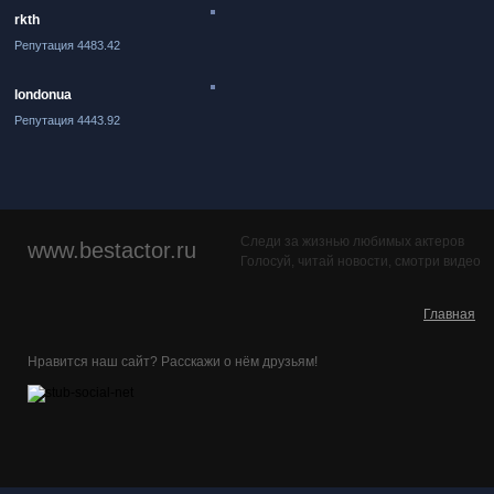
rkth
Репутация 4483.42
londonua
Репутация 4443.92
Следи за жизнью любимых актеров
www.bestactor.ru
Голосуй, читай новости, смотри видео
Главная
Нравится наш сайт? Расскажи о нём друзьям!