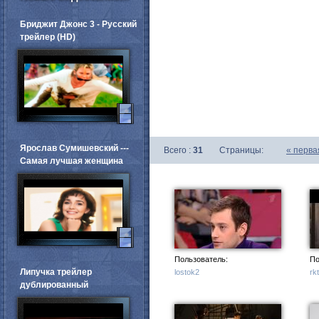
Бриджит Джонс 3 - Русский
трейлер (HD)
Ярослав Сумишевский ---
Всего :
31
Страницы:
«
перва
Самая лучшая женщина
Пользователь:
По
Липучка трейлер
lostok2
rk
дублированный