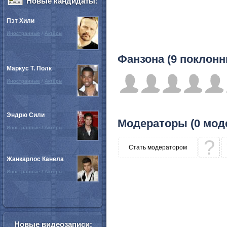
Новые кандидаты:
Пэт Хили
Иностранные
/
Актёры
Фанзона (9 поклонн
Маркус Т. Полк
Иностранные
/
Актёры
Эндрю Сили
Модераторы (0 мод
Иностранные
/
Актёры
?
Стать модератором
Жанкарлос Канела
Иностранные
/
Актёры
Новые видеозаписи: