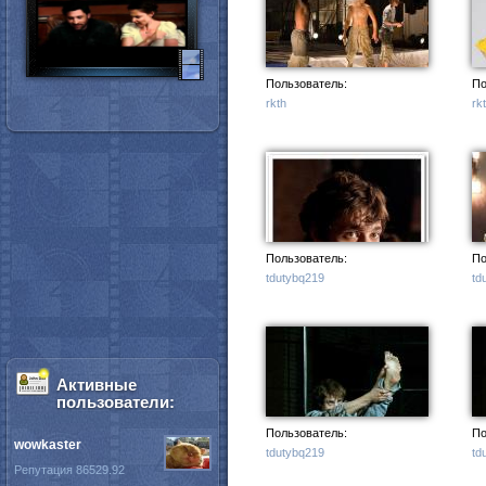
Пользователь:
По
rkth
rk
Пользователь:
По
tdutybq219
td
Активные
пользователи:
Пользователь:
По
wowkaster
tdutybq219
td
Репутация 86529.92