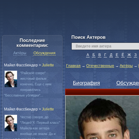
Поиск Актеров
Последние
комментарии:
Актёры
Обсуждения
А
Б
В
Г
Д
Е
Ё
Ж
З
Майкл Фассбендер
>
Juliette
Главная
→
Отечественные
→
Актёры
→
"Райское озеро"
жестокий фильм
Биография
Обсужде
конечно. Еще с ним
понравились
"Бесславные ублюдки"...
Майкл Фассбендер
>
Juliette
Честно говоря, до
"Людей Х: Первый класс"
Майкла как актера
вообще не знала. Да и