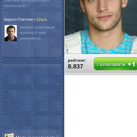
спин-офф про профессора и
Магнито особ...
Кирилл Плетнев
>
Oльга
Безумно талантливый
мужчина.Я прям
влюбилась)))
рейтинг:
8.837