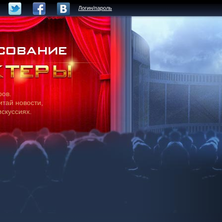
Логин/пароль
ров.
итай новости,
искуссиях.