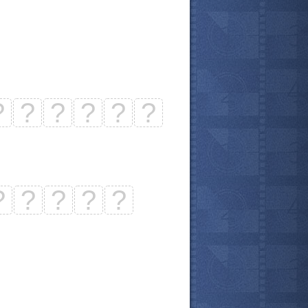
?
?
?
?
?
?
?
?
?
?
?