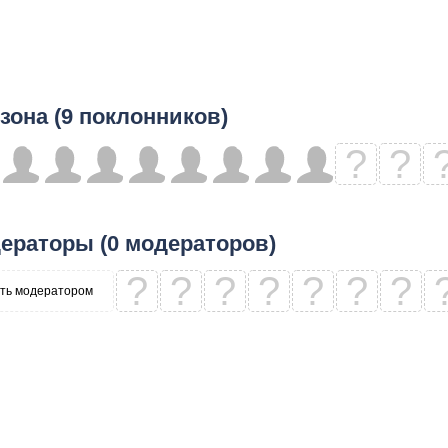
зона (9 поклонников)
?
?
ераторы (0 модераторов)
?
?
?
?
?
?
?
ть модератором