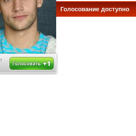
Голосование доступно
все
: