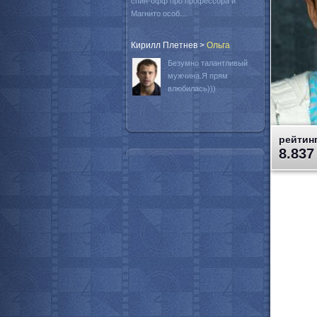
спин-офф про профессора и
Магнито особ...
Кирилл Плетнев
>
Oльга
Безумно талантливый
мужчина.Я прям
влюбилась)))
рейтинг
8.837