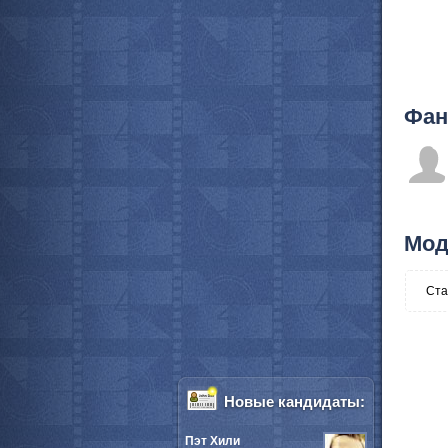
Фан
Мод
Ста
Новые кандидаты:
Пэт Хили