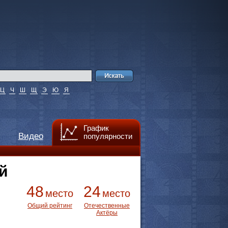
Ц
Ч
Ш
Щ
Э
Ю
Я
График
Видео
популярности
й
48
24
место
место
Общий рейтинг
Отечественные
Актёры