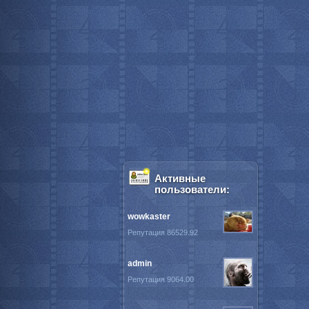
Активные
пользователи:
wowkaster
Репутация 86529.92
admin
Репутация 9064.00