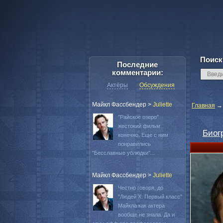
Поиск
Последние
комментарии:
Актёры
Обсуждения
Майкл Фассбендер
>
Juliette
Главная
"Райское озеро"
жестокий фильм
Биог
конечно. Еще с ним
понравились
"Бесславные ублюдки"...
Майкл Фассбендер
>
Juliette
Честно говоря, до
"Людей Х: Первый класс"
Майкла как актера
вообще не знала. Да и