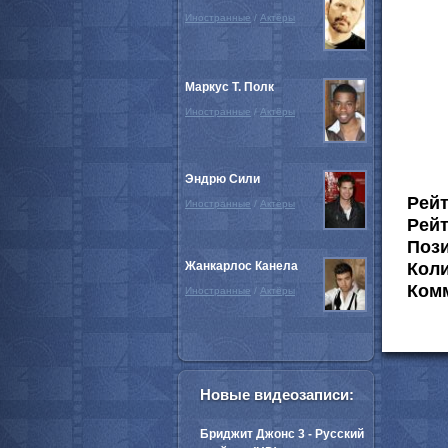
Иностранные
/
Актёры
Маркус Т. Полк
Иностранные
/
Актёры
Эндрю Сили
Рей
Иностранные
/
Актёры
Рейт
Пози
Жанкарлос Канела
Коли
Комм
Иностранные
/
Актёры
Новые видеозаписи:
Бриджит Джонс 3 - Русский