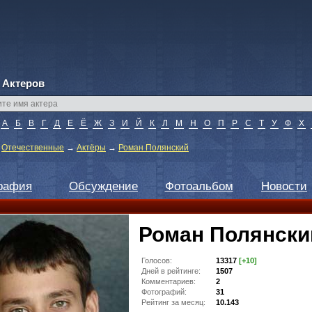
 Актеров
А
Б
В
Г
Д
Е
Ё
Ж
З
И
Й
К
Л
М
Н
О
П
Р
С
Т
У
Ф
Х
→
Отечественные
→
Актёры
→
Роман Полянский
рафия
Обсуждение
Фотоальбом
Новости
Роман Полянски
Голосов:
13317
[+10]
Дней в рейтинге:
1507
Комментариев:
2
Фотографий:
31
Рейтинг за месяц:
10.143