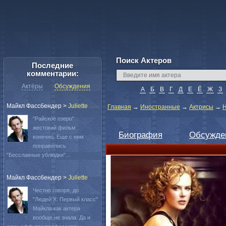
Поиск Актеров
Последние
комментарии:
Актёры
Обсуждения
А
Б
В
Г
Д
Е
Ё
Ж
З
Майкл Фассбендер
>
Juliette
Главная
→
Иностранные
→
Актрисы
→
Н
"Райское озеро"
жестокий фильм
Биография
Обсужде
конечно. Еще с ним
понравились
"Бесславные ублюдки"...
Майкл Фассбендер
>
Juliette
Честно говоря, до
"Людей Х: Первый класс"
Майкла как актера
вообще не знала. Да и