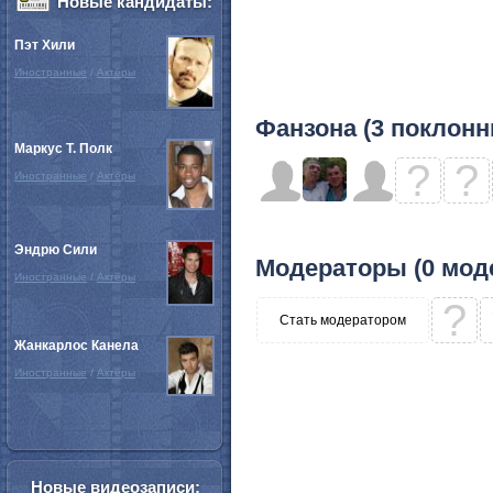
Новые кандидаты:
Пэт Хили
Иностранные
/
Актёры
Фанзона (3 поклонн
Маркус Т. Полк
?
?
Иностранные
/
Актёры
Эндрю Сили
Модераторы (0 мод
Иностранные
/
Актёры
?
Стать модератором
Жанкарлос Канела
Иностранные
/
Актёры
Новые видеозаписи: