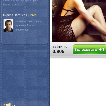
спин-офф про профессора и
Магнито особ...
Кирилл Плетнев
>
Oльга
Безумно талантливый
мужчина.Я прям
влюбилась)))
рейтинг:
0.805