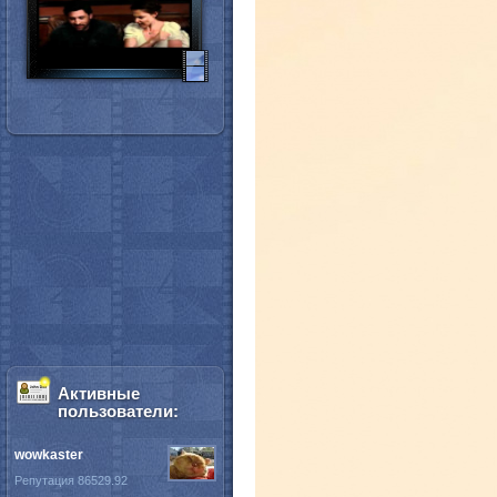
Активные
пользователи:
wowkaster
Репутация 86529.92