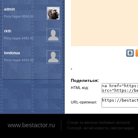
admin
Репутация 9064.00
rkth
Репутация 4483.42
londonua
Репутация 4443.92
*
Поделиться:
HTML код:
URL-оригинал:
Следи за жизнью любимых актеров
www.bestactor.ru
Голосуй, читай новости, смотри видео