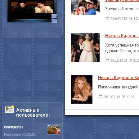
Звездный отец не
09/04/2015
14:
Николь Кидман: 
Хотя успешная го
однако Оскар, ко
20/11/2013
01:
Николь Кидман и Ки
Поклонника звездной
29/10/2013
11:53
Активные
пользователи:
wowkaster
Репутация 86529.92