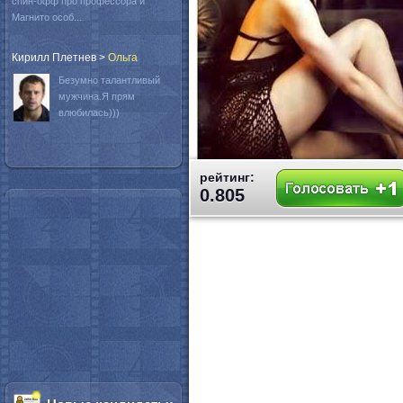
спин-офф про профессора и
Магнито особ...
Кирилл Плетнев
>
Oльга
Безумно талантливый
мужчина.Я прям
влюбилась)))
рейтинг:
0.805