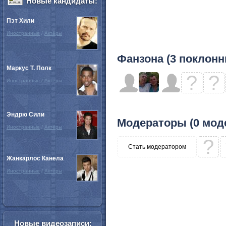
Новые кандидаты:
Пэт Хили
Иностранные
/
Актёры
Фанзона (3 поклонн
Маркус Т. Полк
?
?
Иностранные
/
Актёры
Эндрю Сили
Модераторы (0 мод
Иностранные
/
Актёры
?
Стать модератором
Жанкарлос Канела
Иностранные
/
Актёры
Новые видеозаписи: