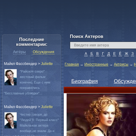
Поиск Актеров
Последние
комментарии:
Актёры
Обсуждения
А
Б
В
Г
Д
Е
Ё
Ж
З
Майкл Фассбендер
>
Juliette
Главная
→
Иностранные
→
Актрисы
→
Н
"Райское озеро"
жестокий фильм
Биография
Обсужде
конечно. Еще с ним
понравились
"Бесславные ублюдки"...
Майкл Фассбендер
>
Juliette
Честно говоря, до
"Людей Х: Первый класс"
Майкла как актера
вообще не знала. Да и