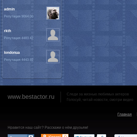
admin
Репутация 9064.00
rkth
Репутация 4483.42
londonua
Репутация 4443.92
Следи за жизнью любимых актеров
www.bestactor.ru
Голосуй, читай новости, смотри видео
Главная
Нравится наш сайт? Расскажи о нём друзьям!