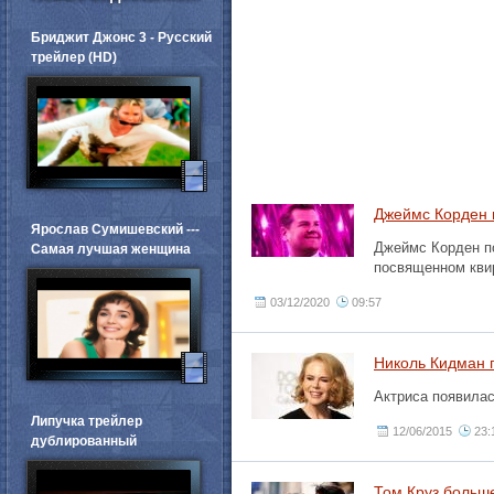
Бриджит Джонс 3 - Русский
трейлер (HD)
Джеймс Корден 
Ярослав Сумишевский ---
Джеймс Корден по
Самая лучшая женщина
посвященном кви
03/12/2020
09:57
Николь Кидман 
Актриса появилас
Липучка трейлер
12/06/2015
23:
дублированный
Том Круз больш