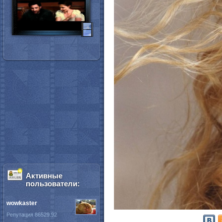
Активные
пользователи:
wowkaster
Репутация 86529.92