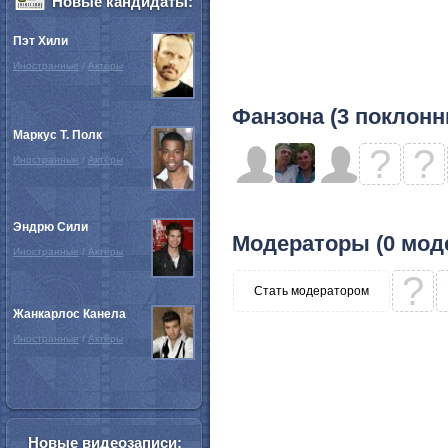
Новые кандидаты:
Пэт Хили
Иностранные
/
Актёры
Фанзона (3 поклонн
Маркус Т. Полк
?
?
Иностранные
/
Актёры
Эндрю Сили
Модераторы (0 мод
Иностранные
/
Актёры
?
Стать модератором
Жанкарлос Канела
Иностранные
/
Актёры
Новые видеозаписи: