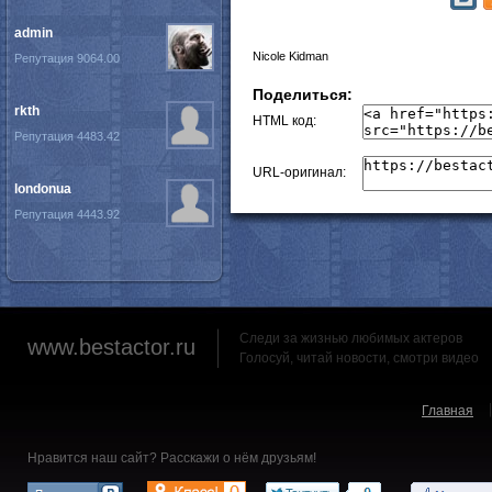
admin
Nicole Kidman
Репутация 9064.00
Поделиться:
rkth
HTML код:
Репутация 4483.42
URL-оригинал:
londonua
Репутация 4443.92
Следи за жизнью любимых актеров
www.bestactor.ru
Голосуй, читай новости, смотри видео
Главная
Нравится наш сайт? Расскажи о нём друзьям!