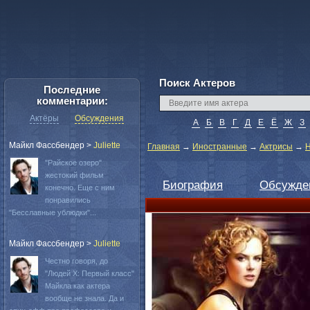
Поиск Актеров
Последние
комментарии:
Актёры
Обсуждения
А
Б
В
Г
Д
Е
Ё
Ж
З
Майкл Фассбендер
>
Juliette
Главная
→
Иностранные
→
Актрисы
→
Н
"Райское озеро"
жестокий фильм
Биография
Обсужде
конечно. Еще с ним
понравились
"Бесславные ублюдки"...
Майкл Фассбендер
>
Juliette
Честно говоря, до
"Людей Х: Первый класс"
Майкла как актера
вообще не знала. Да и