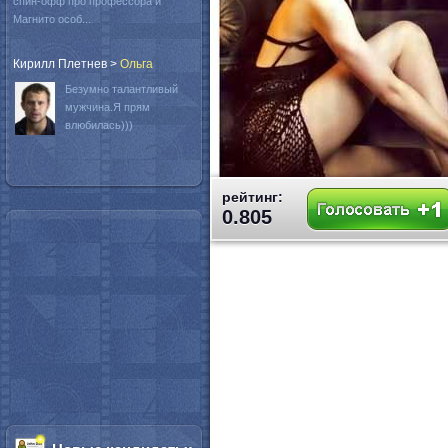
спин-офф про профессора и
Магнито особ...
Кирилл Плетнев
>
Oльга
Безумно талантливый
мужчина.Я прям
влюбилась)))
рейтинг:
0.805