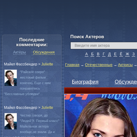
Поиск Актеров
Последние
комментарии:
Актёры
Обсуждения
А
Б
В
Г
Д
Е
Ё
Ж
З
Майкл Фассбендер
>
Juliette
Главная
→
Отечественные
→
Актрисы
"Райское озеро"
жестокий фильм
Биография
Обсужде
конечно. Еще с ним
понравились
"Бесславные ублюдки"...
Майкл Фассбендер
>
Juliette
Честно говоря, до
"Людей Х: Первый класс"
Майкла как актера
вообще не знала. Да и