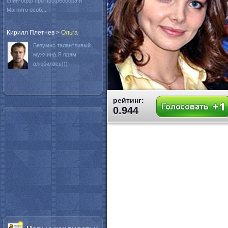
спин-офф про профессора и
Магнито особ...
Кирилл Плетнев
>
Oльга
Безумно талантливый
мужчина.Я прям
влюбилась)))
рейтинг:
0.944