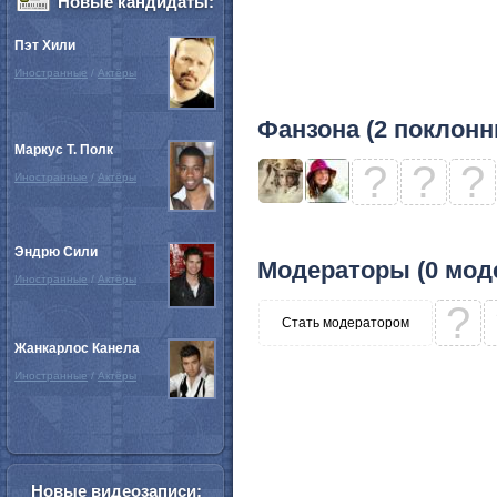
Новые кандидаты:
Пэт Хили
Иностранные
/
Актёры
Фанзона (2 поклонн
Маркус Т. Полк
?
?
?
Иностранные
/
Актёры
Эндрю Сили
Модераторы (0 мод
Иностранные
/
Актёры
?
Стать модератором
Жанкарлос Канела
Иностранные
/
Актёры
Новые видеозаписи: