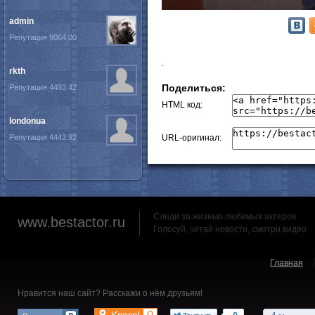
admin
Репутация 9064.00
.
rkth
Поделиться:
Репутация 4483.42
HTML код:
londonua
Репутация 4443.92
URL-оригинал:
Следи за жизнью любимых актеров
www.bestactor.ru
Голосуй, читай новости, смотри видео
Главная
Нравится наш сайт? Расскажи о нём друзьям!