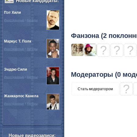
Новые кандидаты:
Пэт Хили
Иностранные
/
Актёры
Фанзона (2 поклонн
Маркус Т. Полк
?
?
?
Иностранные
/
Актёры
Эндрю Сили
Модераторы (0 мод
Иностранные
/
Актёры
?
Стать модератором
Жанкарлос Канела
Иностранные
/
Актёры
Новые видеозаписи: