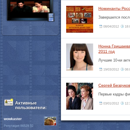
Номинанты Росс
Завершился после
08/04/2012
18:
Нонна Гришаева 
2011 год
Лучшие 10-ки акт
19/03/2012
08:
Сергей Безруков
Первые кадры фи
Активные
03/01/2012
12:
пользователи:
wowkaster
Репутация 86529.92