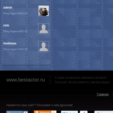
admin
Репутация 9064.00
rkth
Репутация 4483.42
londonua
Репутация 4443.92
Следи за жизнью любимых актеров
www.bestactor.ru
Голосуй, читай новости, смотри видео
Главная
Нравится наш сайт? Расскажи о нём друзьям!