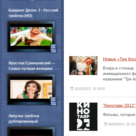
Бриджит Джонс 3 - Русский
трейлер (HD)
Новые «Три бог
Ярослав Сумишевский ---
Вчера в столице,
Самая лучшая женщина
анимационного ф
названием "Три б
12/12/2012
18:52
"Кинотавр 2012"
Фильмы, которые 
Липучка трейлер
дублированный
06/05/2012
19: