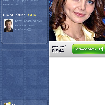
спин-офф про профессора и
Магнито особ...
Кирилл Плетнев
>
Oльга
Безумно талантливый
мужчина.Я прям
влюбилась)))
рейтинг:
0.944