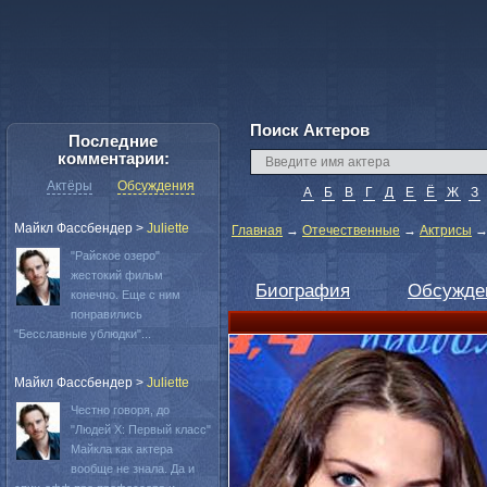
Поиск Актеров
Последние
комментарии:
Актёры
Обсуждения
А
Б
В
Г
Д
Е
Ё
Ж
З
Майкл Фассбендер
>
Juliette
Главная
→
Отечественные
→
Актрисы
"Райское озеро"
жестокий фильм
Биография
Обсужде
конечно. Еще с ним
понравились
"Бесславные ублюдки"...
Майкл Фассбендер
>
Juliette
Честно говоря, до
"Людей Х: Первый класс"
Майкла как актера
вообще не знала. Да и