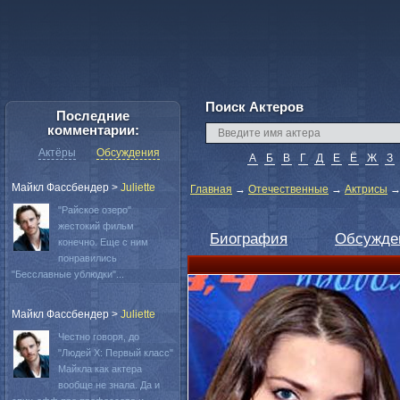
Поиск Актеров
Последние
комментарии:
Актёры
Обсуждения
А
Б
В
Г
Д
Е
Ё
Ж
З
Майкл Фассбендер
>
Juliette
Главная
→
Отечественные
→
Актрисы
"Райское озеро"
жестокий фильм
Биография
Обсужде
конечно. Еще с ним
понравились
"Бесславные ублюдки"...
Майкл Фассбендер
>
Juliette
Честно говоря, до
"Людей Х: Первый класс"
Майкла как актера
вообще не знала. Да и