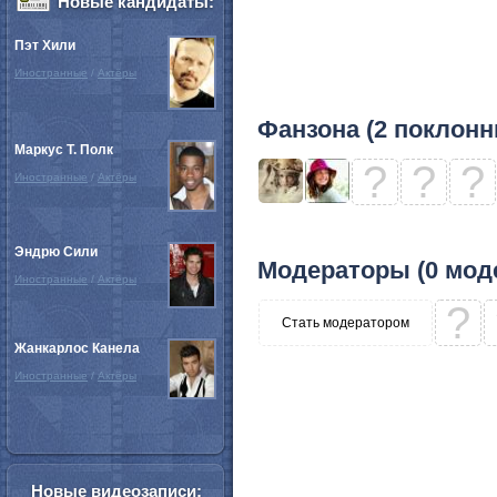
Новые кандидаты:
Пэт Хили
Иностранные
/
Актёры
Фанзона (2 поклонн
Маркус Т. Полк
?
?
?
Иностранные
/
Актёры
Эндрю Сили
Модераторы (0 мод
Иностранные
/
Актёры
?
Стать модератором
Жанкарлос Канела
Иностранные
/
Актёры
Новые видеозаписи: