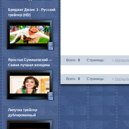
Бриджит Джонс 3 - Русский
трейлер (HD)
Ярослав Сумишевский ---
Всего :
0
Страницы :
«
предыд
Самая лучшая женщина
Всего :
0
Страницы :
«
предыд
Липучка трейлер
дублированный