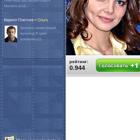
спин-офф про профессора и
Магнито особ...
Кирилл Плетнев
>
Oльга
Безумно талантливый
мужчина.Я прям
влюбилась)))
рейтинг:
0.944