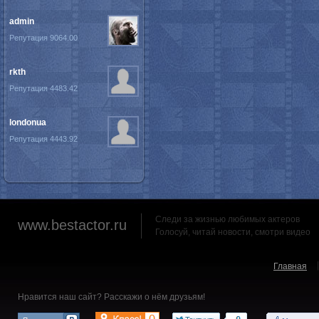
admin
Репутация 9064.00
rkth
Репутация 4483.42
londonua
Репутация 4443.92
Следи за жизнью любимых актеров
www.bestactor.ru
Голосуй, читай новости, смотри видео
Главная
Нравится наш сайт? Расскажи о нём друзьям!