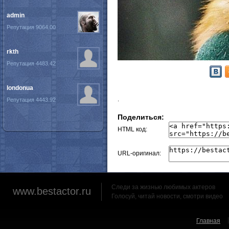
admin
Репутация 9064.00
rkth
Репутация 4483.42
londonua
.
Репутация 4443.92
Поделиться:
HTML код:
URL-оригинал:
Следи за жизнью любимых актеров
www.bestactor.ru
Голосуй, читай новости, смотри видео
Главная