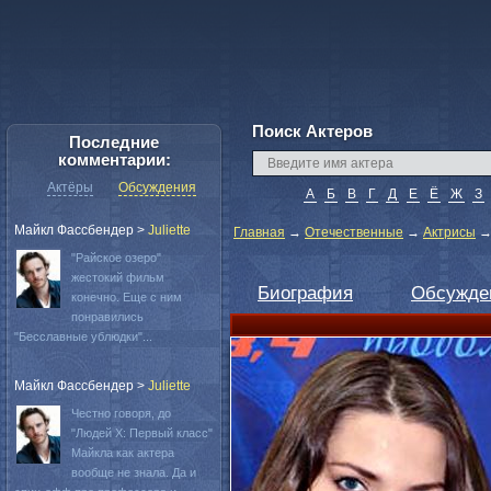
Поиск Актеров
Последние
комментарии:
Актёры
Обсуждения
А
Б
В
Г
Д
Е
Ё
Ж
З
Майкл Фассбендер
>
Juliette
Главная
→
Отечественные
→
Актрисы
"Райское озеро"
жестокий фильм
Биография
Обсужде
конечно. Еще с ним
понравились
"Бесславные ублюдки"...
Майкл Фассбендер
>
Juliette
Честно говоря, до
"Людей Х: Первый класс"
Майкла как актера
вообще не знала. Да и