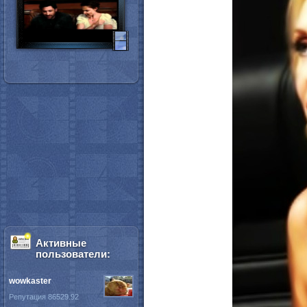
Активные
пользователи:
wowkaster
Репутация 86529.92