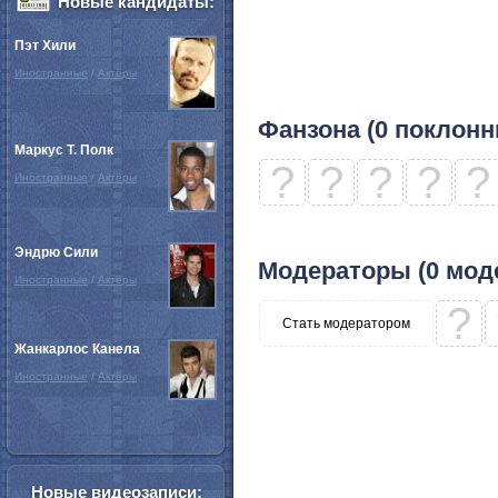
Новые кандидаты:
Пэт Хили
Иностранные
/
Актёры
Фанзона (0 поклонн
Маркус Т. Полк
?
?
?
?
?
Иностранные
/
Актёры
Эндрю Сили
Модераторы (0 мод
Иностранные
/
Актёры
?
Стать модератором
Жанкарлос Канела
Иностранные
/
Актёры
Новые видеозаписи: