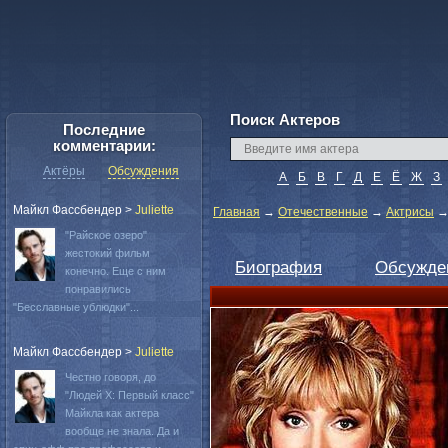
Поиск Актеров
Последние
комментарии:
Актёры
Обсуждения
А
Б
В
Г
Д
Е
Ё
Ж
З
Майкл Фассбендер
>
Juliette
Главная
→
Отечественные
→
Актрисы
"Райское озеро"
жестокий фильм
Биография
Обсужде
конечно. Еще с ним
понравились
"Бесславные ублюдки"...
Майкл Фассбендер
>
Juliette
Честно говоря, до
"Людей Х: Первый класс"
Майкла как актера
вообще не знала. Да и