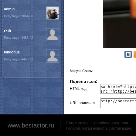
admin
Репутация 9064.00
rkth
Репутация 4483.42
londonua
Репутация 4443.92
Минута Славы!
Поделиться:
HTML код:
URL-оригинал:
Следи за жизнью любимых актеров
www.bestactor.ru
Голосуй, читай новости, смотри видео