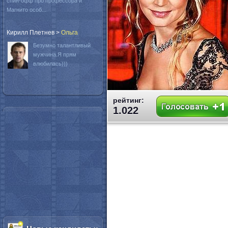
спин-офф про профессора и
Магнито особ...
Кирилл Плетнев
>
Oльга
Безумно талантливый
мужчина.Я прям
влюбилась)))
рейтинг:
1.022