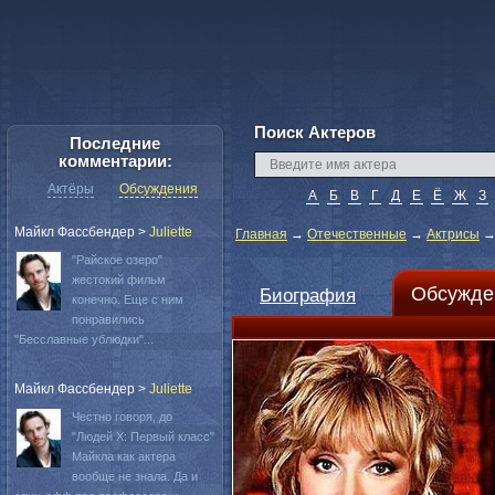
Поиск Актеров
Последние
комментарии:
Актёры
Обсуждения
А
Б
В
Г
Д
Е
Ё
Ж
З
Майкл Фассбендер
>
Juliette
Главная
→
Отечественные
→
Актрисы
"Райское озеро"
жестокий фильм
Обсужде
Биография
конечно. Еще с ним
понравились
"Бесславные ублюдки"...
Майкл Фассбендер
>
Juliette
Честно говоря, до
"Людей Х: Первый класс"
Майкла как актера
вообще не знала. Да и