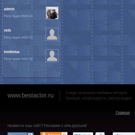
admin
Репутация 9064.00
rkth
Репутация 4483.42
londonua
Репутация 4443.92
Следи за жизнью любимых актеров
www.bestactor.ru
Голосуй, читай новости, смотри видео
Главная
Нравится наш сайт? Расскажи о нём друзьям!