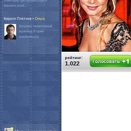
спин-офф про профессора и
Магнито особ...
Кирилл Плетнев
>
Oльга
Безумно талантливый
мужчина.Я прям
влюбилась)))
рейтинг:
1.022