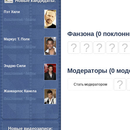
Новые кандидаты:
Пэт Хили
Иностранные
/
Актёры
Фанзона (0 поклонн
Маркус Т. Полк
?
?
?
?
?
Иностранные
/
Актёры
Эндрю Сили
Модераторы (0 мод
Иностранные
/
Актёры
?
Стать модератором
Жанкарлос Канела
Иностранные
/
Актёры
Новые видеозаписи: