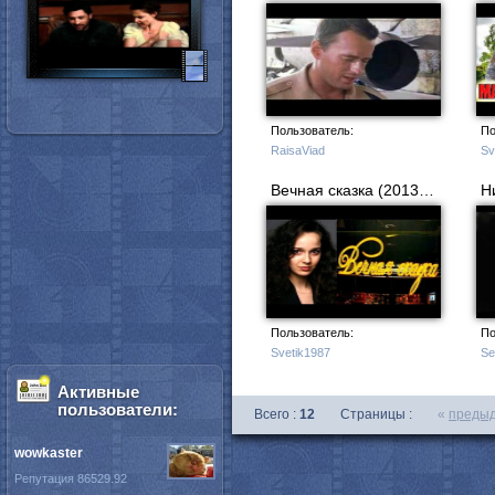
Пользователь:
По
RaisaViad
Sv
Вечная сказка (2013) Мелодрама фильм
Пользователь:
По
Svetik1987
Se
Активные
пользователи:
Всего :
12
Страницы :
«
преды
wowkaster
Репутация 86529.92