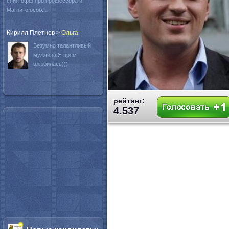
спин-офф про профессора и
Магнито особ...
Кирилл Плетнев
>
Oльга
Безумно талантливый
мужчина.Я прям
влюбилась)))
рейтинг:
4.537