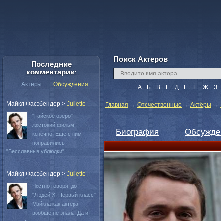
Поиск Актеров
Последние
комментарии:
Актёры
Обсуждения
А
Б
В
Г
Д
Е
Ё
Ж
З
Майкл Фассбендер
>
Juliette
Главная
→
Отечественные
→
Актёры
→
"Райское озеро"
жестокий фильм
Биография
Обсужде
конечно. Еще с ним
понравились
"Бесславные ублюдки"...
Майкл Фассбендер
>
Juliette
Честно говоря, до
"Людей Х: Первый класс"
Майкла как актера
вообще не знала. Да и