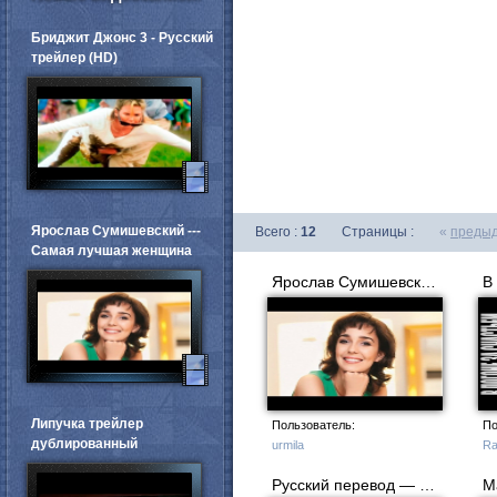
Бриджит Джонс 3 - Русский
трейлер (HD)
Ярослав Сумишевский ---
Всего :
12
Страницы :
«
преды
Самая лучшая женщина
Ярослав Сумишевский --- Самая лучшая женщина
Липучка трейлер
Пользователь:
По
дублированный
urmila
Ra
Русский перевод — фрагмент интервью с Никитой Зверевым