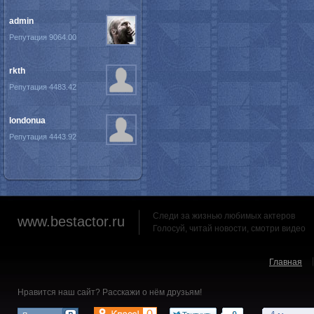
admin
Репутация 9064.00
rkth
Репутация 4483.42
londonua
Репутация 4443.92
Следи за жизнью любимых актеров
www.bestactor.ru
Голосуй, читай новости, смотри видео
Главная
Нравится наш сайт? Расскажи о нём друзьям!