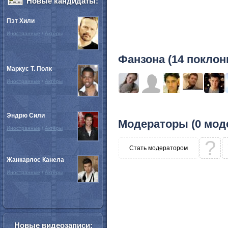
Новые кандидаты:
Пэт Хили
Иностранные
/
Актёры
Фанзона (14 поклон
Маркус Т. Полк
Иностранные
/
Актёры
Эндрю Сили
Модераторы (0 мод
Иностранные
/
Актёры
?
Стать модератором
Жанкарлос Канела
Иностранные
/
Актёры
Новые видеозаписи: