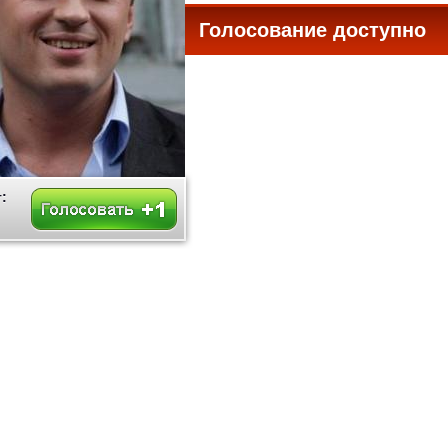
Голосование доступно
все
: