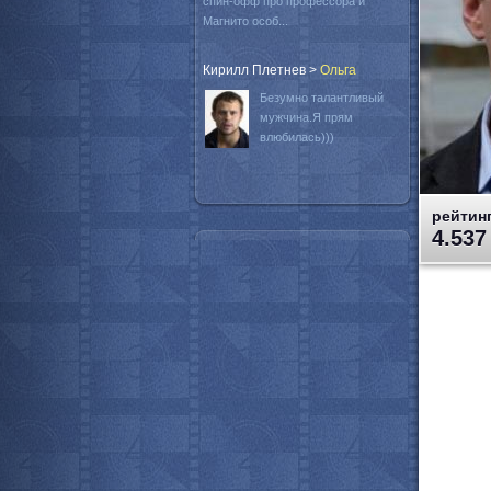
спин-офф про профессора и
Магнито особ...
Кирилл Плетнев
>
Oльга
Безумно талантливый
мужчина.Я прям
влюбилась)))
рейтинг
4.537