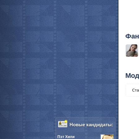
Фан
Мод
Ста
Новые кандидаты:
Пэт Хили