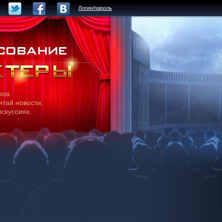
Логин/пароль
ров.
итай новости,
искуссиях.