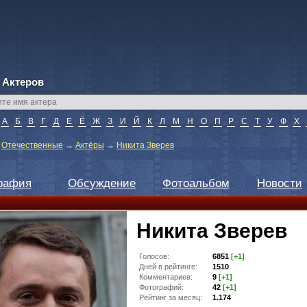
 Актеров
А
Б
В
Г
Д
Е
Ё
Ж
З
И
Й
К
Л
М
Н
О
П
Р
С
Т
У
Ф
Х
→
Отечественные
→
Актёры
→
Никита Зверев
рафия
Обсуждение
Фотоальбом
Новости
Никита Зверев
Голосов:
6851
[+1]
Дней в рейтинге:
1510
Комментариев:
9
[+1]
Фотографий:
42
[+1]
Рейтинг за месяц:
1.174