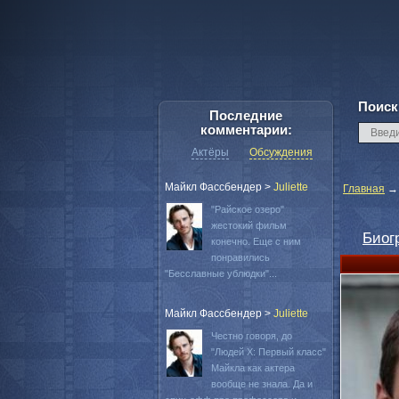
Поиск
Последние
комментарии:
Актёры
Обсуждения
Майкл Фассбендер
>
Juliette
Главная
"Райское озеро"
жестокий фильм
Биог
конечно. Еще с ним
понравились
"Бесславные ублюдки"...
Майкл Фассбендер
>
Juliette
Честно говоря, до
"Людей Х: Первый класс"
Майкла как актера
вообще не знала. Да и