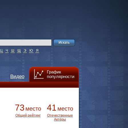
Ц
Ч
Ш
Щ
Э
Ю
Я
График
Видео
популярности
73
41
место
место
Общий рейтинг
Отечественные
Актёры