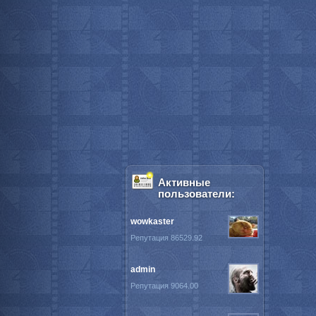
Активные
пользователи:
wowkaster
Репутация 86529.92
admin
Репутация 9064.00