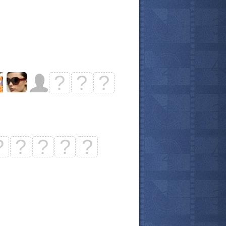
?
?
?
?
?
?
?
?