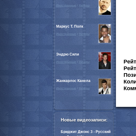
Иностранные
/
Актёры
Маркус Т. Полк
Иностранные
/
Актёры
Эндрю Сили
Рей
Иностранные
/
Актёры
Рейт
Пози
Жанкарлос Канела
Коли
Комм
Иностранные
/
Актёры
Новые видеозаписи:
Бриджит Джонс 3 - Русский