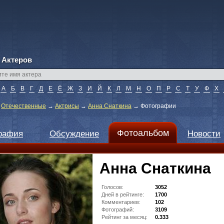
 Актеров
А
Б
В
Г
Д
Е
Ё
Ж
З
И
Й
К
Л
М
Н
О
П
Р
С
Т
У
Ф
Х
→
Отечественные
→
Актрисы
→
Анна Снаткина
→
Фотографии
Фотоальбом
рафия
Обсуждение
Новости
Анна Снаткина
Голосов:
3052
Дней в рейтинге:
1700
Комментариев:
102
Фотографий:
3109
Рейтинг за месяц:
0.333