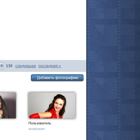
29
130
следующая
последняя
»
все актёры
Пользователь:
wowkaster