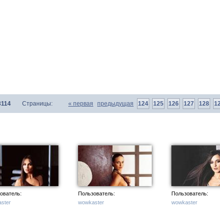
3114
Страницы:
«
первая
предыдущая
124
125
126
127
128
1
ователь:
Пользователь:
Пользователь:
ster
wowkaster
wowkaster