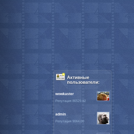
Активные
пользователи:
wowkaster
Репутация 86529.92
admin
Репутация 9064.00