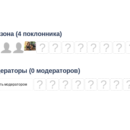
зона (4 поклонника)
?
?
?
?
?
?
?
ераторы (0 модераторов)
?
?
?
?
?
?
?
ть модератором