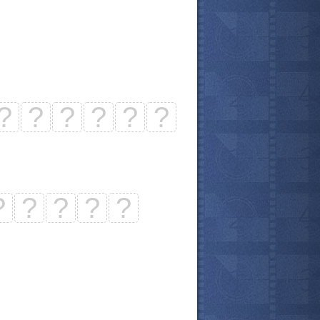
?
?
?
?
?
?
?
?
?
?
?