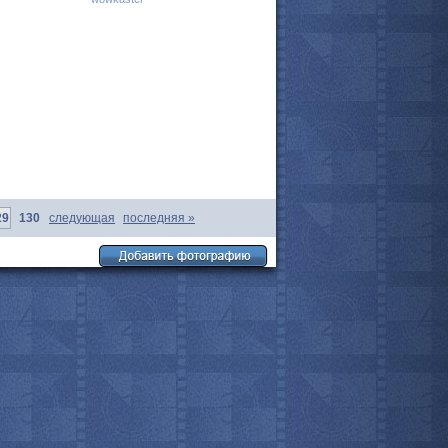
мотреть всё
29
130
следующая
последняя
»