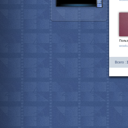
Польз
wowka
Всего :