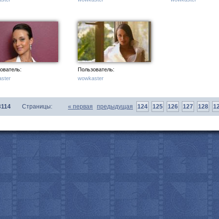
с
ователь:
Пользователь:
ster
wowkaster
3114
Страницы:
«
первая
предыдущая
124
125
126
127
128
1