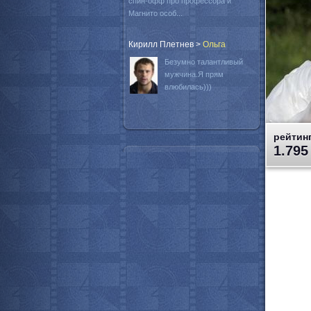
спин-офф про профессора и
Магнито особ...
Кирилл Плетнев
>
Oльга
Безумно талантливый
мужчина.Я прям
влюбилась)))
рейтинг
1.795