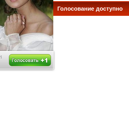
Голосование доступно
все
: