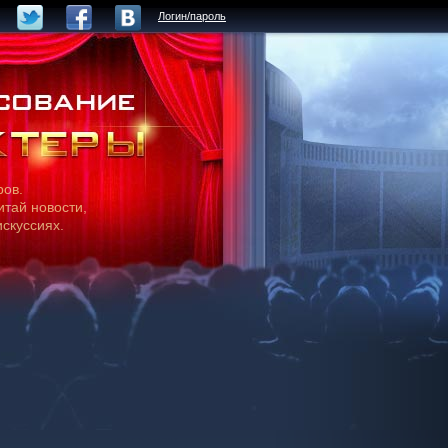
Логин/пароль
ров.
итай новости,
искуссиях.