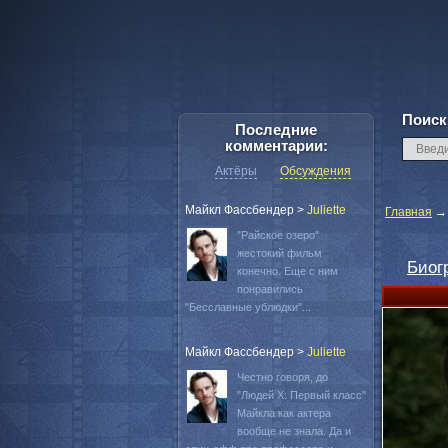
Поиск
Последние
комментарии:
Актёры
Обсуждения
Майкл Фассбендер
>
Juliette
Главная
"Райское озеро"
жестокий фильм
Биог
конечно. Еще с ним
понравились
"Бесславные ублюдки"...
Майкл Фассбендер
>
Juliette
Честно говоря, до
"Людей Х: Первый класс"
Майкла как актера
вообще не знала. Да и