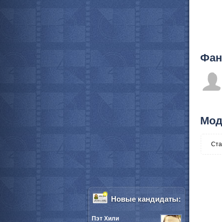
Фан
Мод
Ста
Новые кандидаты:
Пэт Хили