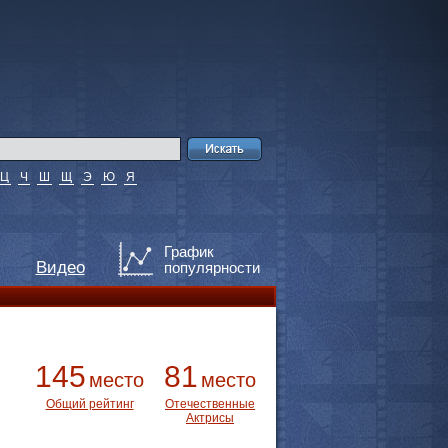
Ц
Ч
Ш
Щ
Э
Ю
Я
График
Видео
популярности
145
81
место
место
Общий рейтинг
Отечественные
Актрисы