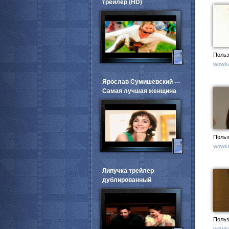
трейлер (HD)
Польз
wowka
Ярослав Сумишевский ---
Самая лучшая женщина
Польз
wowka
Липучка трейлер
дублированный
Польз
wowka