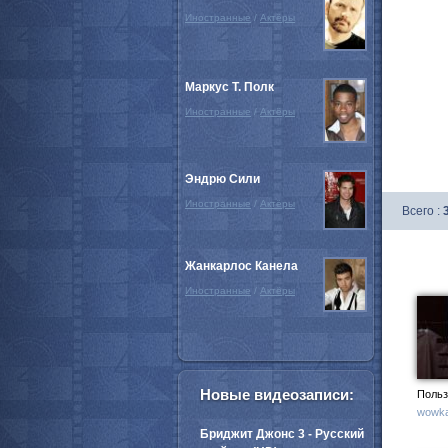
Иностранные
/
Актёры
Маркус Т. Полк
Иностранные
/
Актёры
Эндрю Сили
Иностранные
/
Актёры
Всего :
Жанкарлос Канела
Иностранные
/
Актёры
Новые видеозаписи:
Польз
wowka
Бриджит Джонс 3 - Русский