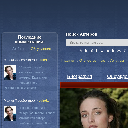
Поиск Актеров
Последние
комментарии:
Актёры
Обсуждения
А
Б
В
Г
Д
Е
Ё
Ж
З
Майкл Фассбендер
>
Juliette
Главная
→
Отечественные
→
Актрисы
"Райское озеро"
жестокий фильм
Биография
Обсужде
конечно. Еще с ним
понравились
"Бесславные ублюдки"...
Майкл Фассбендер
>
Juliette
Честно говоря, до
"Людей Х: Первый класс"
Майкла как актера
вообще не знала. Да и