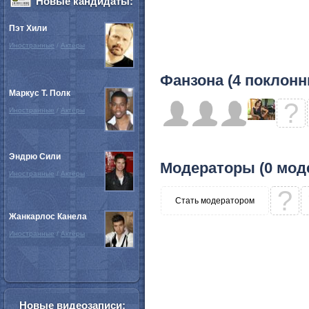
Новые кандидаты:
Пэт Хили
Иностранные
/
Актёры
Фанзона (4 поклонн
Маркус Т. Полк
?
Иностранные
/
Актёры
Эндрю Сили
Модераторы (0 мод
Иностранные
/
Актёры
?
Стать модератором
Жанкарлос Канела
Иностранные
/
Актёры
Новые видеозаписи: