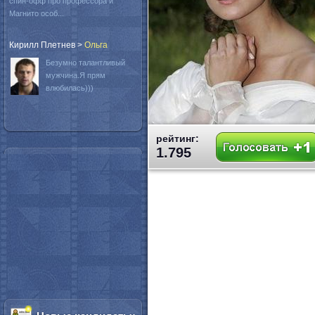
спин-офф про профессора и
Магнито особ...
Кирилл Плетнев
>
Oльга
Безумно талантливый
мужчина.Я прям
влюбилась)))
рейтинг:
1.795