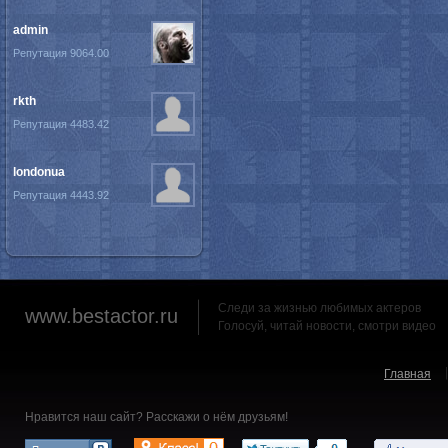
admin
Репутация 9064.00
rkth
Репутация 4483.42
londonua
Репутация 4443.92
Следи за жизнью любимых актеров
www.bestactor.ru
Голосуй, читай новости, смотри видео
Главная
Нравится наш сайт? Расскажи о нём друзьям!