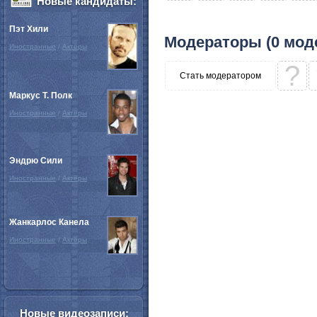
Новые кандидаты:
Пэт Хили
Модераторы (0 мод
Иностранные
/
Актёры
?
Стать модератором
Маркус Т. Полк
Иностранные
/
Актёры
Эндрю Сили
Иностранные
/
Актёры
Жанкарлос Канела
Иностранные
/
Актёры
Новые видеозаписи: