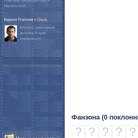
спин-офф про профессора и
Магнито особ...
Кирилл Плетнев
>
Oльга
Безумно талантливый
мужчина.Я прям
влюбилась)))
Фанзона (0 поклонн
?
?
?
?
?