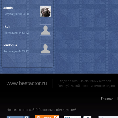
admin
Репутация 9064.00
rkth
Репутация 4483.42
londonua
Репутация 4443.92
Следи за жизнью любимых актеров
www.bestactor.ru
Голосуй, читай новости, смотри видео
Главная
Нравится наш сайт? Расскажи о нём друзьям!