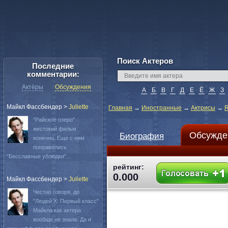
Поиск Актеров
Последние
комментарии:
Актёры
Обсуждения
А
Б
В
Г
Д
Е
Ё
Ж
З
Майкл Фассбендер
>
Juliette
Главная
→
Иностранные
→
Актрисы
→
R
"Райское озеро"
жестокий фильм
Обсужде
Биография
конечно. Еще с ним
понравились
"Бесславные ублюдки"...
рейтинг:
0.000
Майкл Фассбендер
>
Juliette
Честно говоря, до
"Людей Х: Первый класс"
Майкла как актера
вообще не знала. Да и