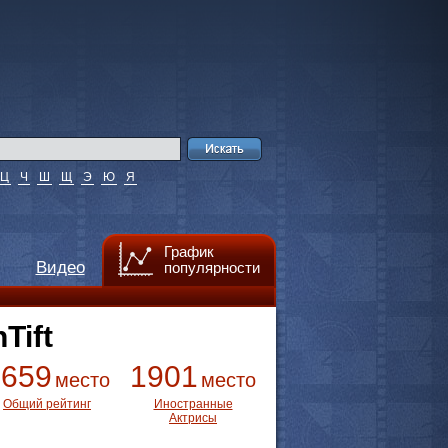
Ц
Ч
Ш
Щ
Э
Ю
Я
График
Видео
популярности
Tift
3659
1901
место
место
Общий рейтинг
Иностранные
Актрисы