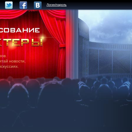
Логин/пароль
ров.
итай новости,
искуссиях.