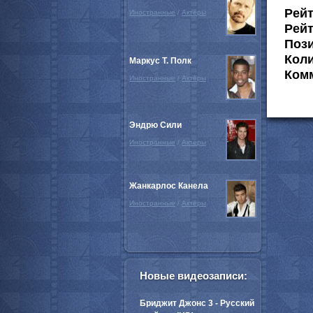
Рей
Иностранные
/
Актёры
Рейт
Пози
Коли
Маркус Т. Полк
Комм
Иностранные
/
Актёры
Эндрю Сили
Иностранные
/
Актёры
Жанкарлос Канела
Иностранные
/
Актёры
Новые видеозаписи:
Бриджит Джонс 3 - Русский