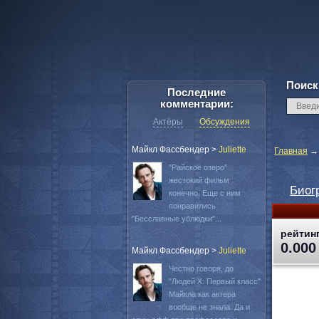
Поиск
Последние
комментарии:
Актёры
Обсуждения
Майкл Фассбендер
>
Juliette
Главная
"Райское озеро"
жестокий фильм
Биог
конечно. Еще с ним
понравились
"Бесславные ублюдки"...
рейтинг
0.000
Майкл Фассбендер
>
Juliette
Честно говоря, до
"Людей Х: Первый класс"
Майкла как актера
вообще не знала. Да и