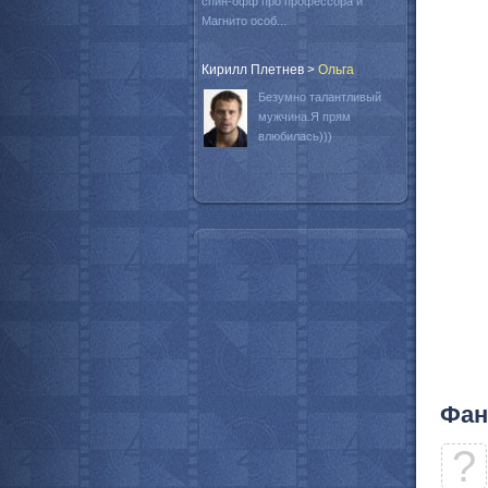
спин-офф про профессора и
Магнито особ...
Кирилл Плетнев
>
Oльга
Безумно талантливый
мужчина.Я прям
влюбилась)))
Фан
?