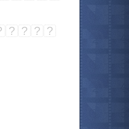
?
?
?
?
?