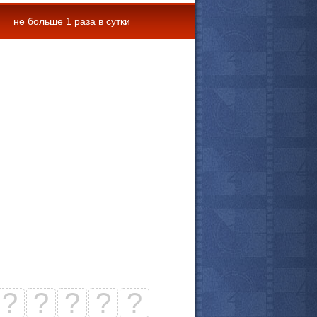
не больше 1 раза в сутки
 комментарии
?
?
?
?
?