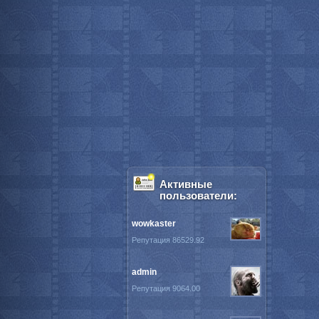
Активные
пользователи:
wowkaster
Репутация 86529.92
admin
Репутация 9064.00