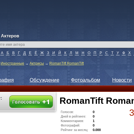
 Актеров
А
Б
В
Г
Д
Е
Ё
Ж
З
И
Й
К
Л
М
Н
О
П
Р
С
Т
У
Ф
Х
→
Иностранные
→
Актрисы
→
RomanTift RomanTift
рафия
Обсуждение
Фотоальбом
Новости
:
RomanTift Roman
Голосов:
0
Дней в рейтинге:
0
Комментариев:
1
Фотографий:
0
Рейтинг за месяц:
0.000