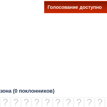
Голосование доступно
все
зона (0 поклонников)
?
?
?
?
?
?
?
?
?
?