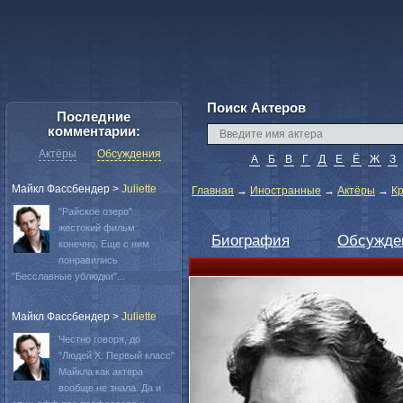
Поиск Актеров
Последние
комментарии:
Актёры
Обсуждения
А
Б
В
Г
Д
Е
Ё
Ж
З
Майкл Фассбендер
>
Juliette
Главная
→
Иностранные
→
Актёры
→
К
"Райское озеро"
жестокий фильм
Биография
Обсужде
конечно. Еще с ним
понравились
"Бесславные ублюдки"...
Майкл Фассбендер
>
Juliette
Честно говоря, до
"Людей Х: Первый класс"
Майкла как актера
вообще не знала. Да и