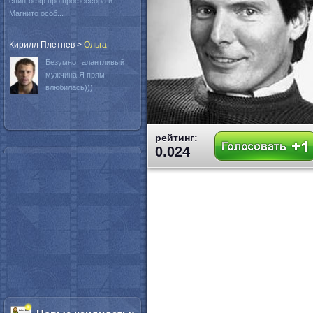
спин-офф про профессора и
Магнито особ...
Кирилл Плетнев
>
Oльга
Безумно талантливый
мужчина.Я прям
влюбилась)))
рейтинг:
0.024