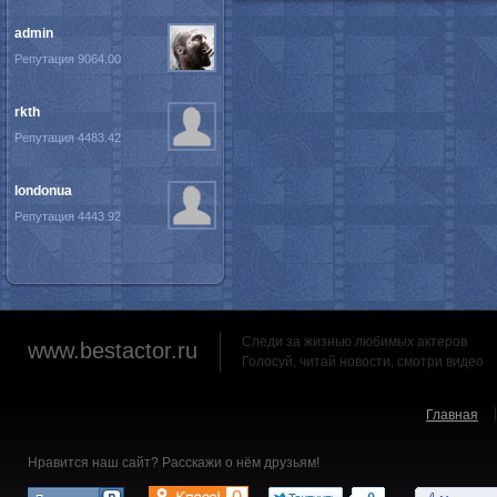
admin
Репутация 9064.00
rkth
Репутация 4483.42
londonua
Репутация 4443.92
Следи за жизнью любимых актеров
www.bestactor.ru
Голосуй, читай новости, смотри видео
Главная
Нравится наш сайт? Расскажи о нём друзьям!