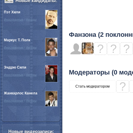
Новые кандидаты:
Пэт Хили
Иностранные
/
Актёры
Фанзона (2 поклонн
Маркус Т. Полк
?
?
?
Иностранные
/
Актёры
Эндрю Сили
Модераторы (0 мод
Иностранные
/
Актёры
?
Стать модератором
Жанкарлос Канела
Иностранные
/
Актёры
Новые видеозаписи: