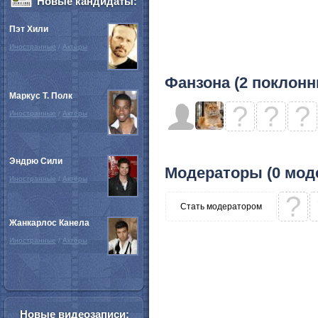
Новые кандидаты:
Пэт Хили
Иностранные
/
Актёры
Фанзона (2 поклонн
Маркус Т. Полк
?
?
?
Иностранные
/
Актёры
Эндрю Сили
Модераторы (0 мод
Иностранные
/
Актёры
?
Стать модератором
Жанкарлос Канела
Иностранные
/
Актёры
Новые видеозаписи: