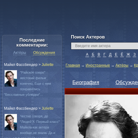
Поиск Актеров
Последние
комментарии:
Актёры
Обсуждения
А
Б
В
Г
Д
Е
Ё
Ж
З
Майкл Фассбендер
>
Juliette
Главная
→
Иностранные
→
Актёры
→
К
"Райское озеро"
жестокий фильм
Биография
Обсужде
конечно. Еще с ним
понравились
"Бесславные ублюдки"...
Майкл Фассбендер
>
Juliette
Честно говоря, до
"Людей Х: Первый класс"
Майкла как актера
вообще не знала. Да и