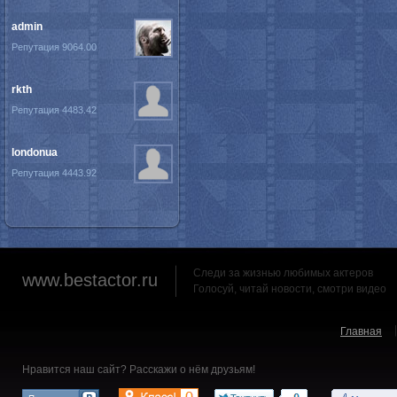
admin
Репутация 9064.00
rkth
Репутация 4483.42
londonua
Репутация 4443.92
Следи за жизнью любимых актеров
www.bestactor.ru
Голосуй, читай новости, смотри видео
Главная
Нравится наш сайт? Расскажи о нём друзьям!