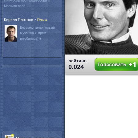
спин-офф про профессора и
Магнито особ...
Кирилл Плетнев
>
Oльга
Безумно талантливый
мужчина.Я прям
влюбилась)))
рейтинг:
0.024