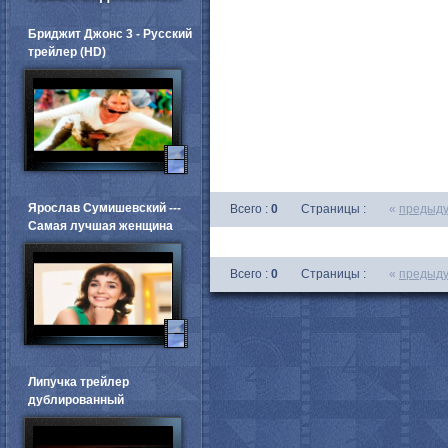
Бриджит Джонс 3 - Русский
трейлер (HD)
Ярослав Сумишевский ---
Всего :
0
Страницы :
«
предыд
Самая лучшая женщина
Всего :
0
Страницы :
«
предыд
Липучка трейлер
дублированный