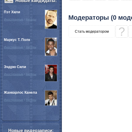
Новые кандидаты:
Пэт Хили
Модераторы (0 мод
Иностранные
/
Актёры
?
Стать модератором
Маркус Т. Полк
Иностранные
/
Актёры
Эндрю Сили
Иностранные
/
Актёры
Жанкарлос Канела
Иностранные
/
Актёры
Новые видеозаписи: