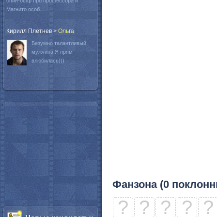
спин-офф про профессора и
Магнито особ...
Кирилл Плетнев
>
Oльга
Безумно талантливый
мужчина.Я прям
влюбилась)))
Фанзона (0 поклонн
?
?
?
?
?