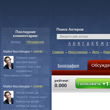
Поиск Актеров
Последние
комментарии:
Актёры
Обсуждения
А
Б
В
Г
Д
Е
Ё
Ж
З
Майкл Фассбендер
>
Juliette
Главная
→
Иностранные
→
Дети
→
Rawc
"Райское озеро"
жестокий фильм
Обсужде
Биография
конечно. Еще с ним
понравились
"Бесславные ублюдки"...
рейтинг:
0.000
Майкл Фассбендер
>
Juliette
Честно говоря, до
"Людей Х: Первый класс"
Майкла как актера
вообще не знала. Да и