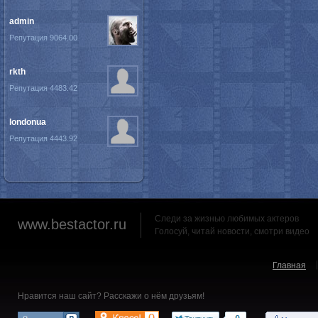
admin
Репутация 9064.00
rkth
Репутация 4483.42
londonua
Репутация 4443.92
Следи за жизнью любимых актеров
www.bestactor.ru
Голосуй, читай новости, смотри видео
Главная
Нравится наш сайт? Расскажи о нём друзьям!