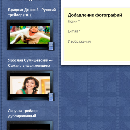
Бриджит Джонс 3 - Русский
Добавление фотографий
трейлер (HD)
Логин
*
E-mail
*
Изображения
Ярослав Сумишевский ---
Самая лучшая женщина
Липучка трейлер
дублированный