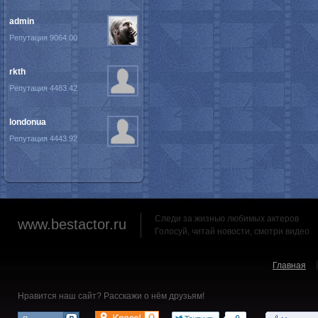
admin
Репутация 9064.00
rkth
Репутация 4483.42
londonua
Репутация 4443.92
Следи за жизнью любимых актеров
www.bestactor.ru
Голосуй, читай новости, смотри видео
Главная
Нравится наш сайт? Расскажи о нём друзьям!