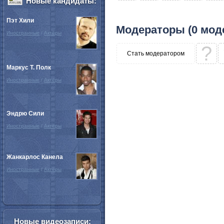
Новые кандидаты:
Пэт Хили
Модераторы (0 мод
Иностранные
/
Актёры
?
Стать модератором
Маркус Т. Полк
Иностранные
/
Актёры
Эндрю Сили
Иностранные
/
Актёры
Жанкарлос Канела
Иностранные
/
Актёры
Новые видеозаписи: