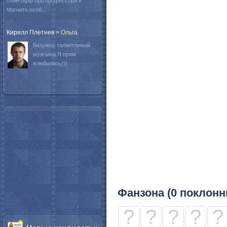
спин-офф про профессора и
Магнито особ...
Кирилл Плетнев
>
Oльга
Безумно талантливый
мужчина.Я прям
влюбилась)))
Фанзона (0 поклонн
?
?
?
?
?