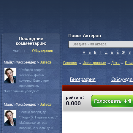
Поиск Актеров
Последние
комментарии:
Актёры
Обсуждения
А
Б
В
Г
Д
Е
Ё
Ж
З
Майкл Фассбендер
>
Juliette
Главная
→
Иностранные
→
Дети
→
Rawc
"Райское озеро"
жестокий фильм
Биография
Обсужде
конечно. Еще с ним
понравились
"Бесславные ублюдки"...
рейтинг:
0.000
Майкл Фассбендер
>
Juliette
Честно говоря, до
"Людей Х: Первый класс"
Майкла как актера
вообще не знала. Да и