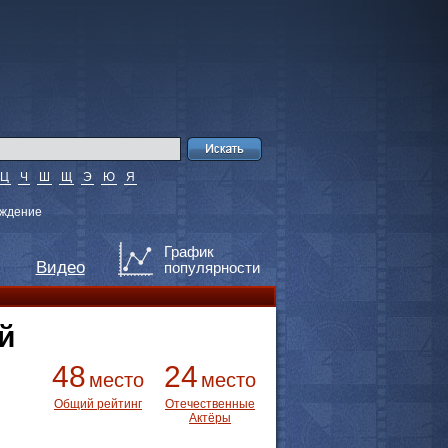
Ц
Ч
Ш
Щ
Э
Ю
Я
ждение
График
Видео
популярности
й
48
24
место
место
Общий рейтинг
Отечественные
Актёры