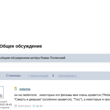
 Общее обсуждение
с общим обсуждением актёра Роман Полянский
1
Страницы :
«
предыдущая
1
следующая »
polanna
он на любителя... некоторые его фильмы мне очень нравятся ("Ребе
"Смерть и девушка" (особенно нравится), "Тэсс"), а некоторые я про
рация:
2013 16:41
15/07/2013
09:35
тариев: