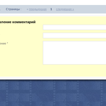
1
Страницы :
«
предыдущая
1
следующая »
вление комментарий
*
ение
*