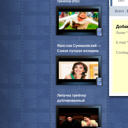
1317
трейлер (HD)
Всего :
Доба
Логин
*
E-mail
Ярослав Сумишевский ---
Самая лучшая женщина
Сообщ
Липучка трейлер
дублированный