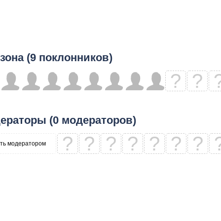
зона (9 поклонников)
?
?
ераторы (0 модераторов)
?
?
?
?
?
?
?
ть модератором