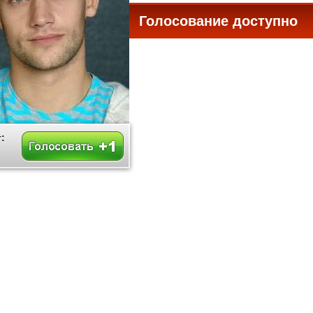
Голосование доступно
все
: