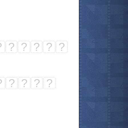
?
?
?
?
?
?
?
?
?
?
?