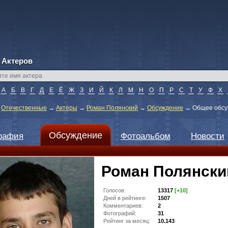
 Актеров
А
Б
В
Г
Д
Е
Ё
Ж
З
И
Й
К
Л
М
Н
О
П
Р
С
Т
У
Ф
Х
→
Отечественные
→
Актёры
→
Роман Полянский
→
Обсуждение
→
Общее обсу
Обсуждение
рафия
Фотоальбом
Новости
Роман Полянски
Голосов:
13317
[+10]
Дней в рейтинге:
1507
Комментариев:
2
Фотографий:
31
Рейтинг за месяц:
10.143