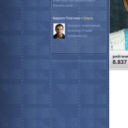
спин-офф про профессора и
Магнито особ...
Кирилл Плетнев
>
Oльга
Безумно талантливый
мужчина.Я прям
влюбилась)))
рейтинг
8.837