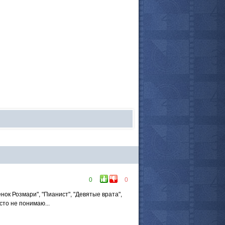
все актёры
0
0
нок Розмари", "Пианист", "Девятые врата",
сто не понимаю...