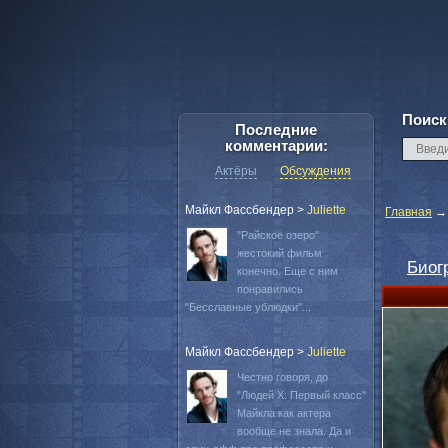
Поиск
Последние
комментарии:
Актёры
Обсуждения
Майкл Фассбендер
>
Juliette
Главная
"Райское озеро"
жестокий фильм
Биог
конечно. Еще с ним
понравились
"Бесславные ублюдки"...
Майкл Фассбендер
>
Juliette
Честно говоря, до
"Людей Х: Первый класс"
Майкла как актера
вообще не знала. Да и