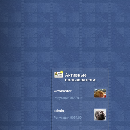
Активные
пользователи:
wowkaster
Репутация 86529.92
admin
Репутация 9064.00