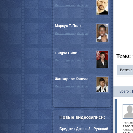
Иностранные
/
Актёры
Маркус Т. Полк
Иностранные
/
Актёры
Эндрю Сили
Тема:
Иностранные
/
Актёры
Ветка 
Жанкарлос Канела
Иностранные
/
Актёры
Всего :
Новые видеозаписи:
Регист
13/05/
Бриджит Джонс 3 - Русский
Коммен