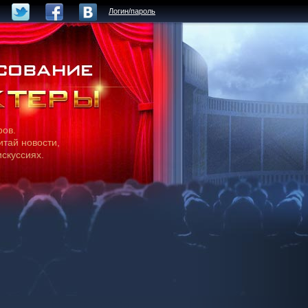
Логин/пароль
ров.
итай новости,
искуссиях.