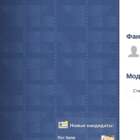
Фан
Мод
Ста
Новые кандидаты:
Пэт Хили