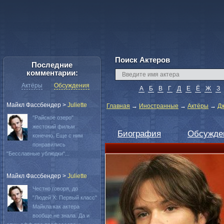
Поиск Актеров
Последние
комментарии:
Актёры
Обсуждения
А
Б
В
Г
Д
Е
Ё
Ж
З
Майкл Фассбендер
>
Juliette
Главная
→
Иностранные
→
Актёры
→
Д
"Райское озеро"
жестокий фильм
Биография
Обсужде
конечно. Еще с ним
понравились
"Бесславные ублюдки"...
Майкл Фассбендер
>
Juliette
Честно говоря, до
"Людей Х: Первый класс"
Майкла как актера
вообще не знала. Да и