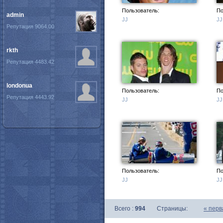
Пользователь:
По
admin
JJ
JJ
Репутация 9064.00
rkth
Репутация 4483.42
londonua
Пользователь:
По
Репутация 4443.92
JJ
JJ
Пользователь:
По
JJ
JJ
Всего :
994
Страницы:
«
перв