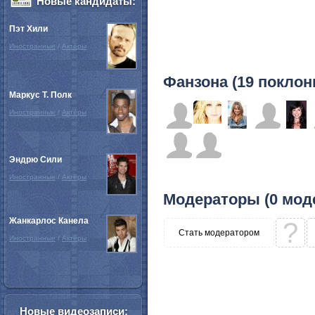
Новые кандидаты:
Пэт Хили
Иностранные
/
Актёры
Фанзона (19 поклон
Маркус Т. Полк
Иностранные
/
Актёры
Эндрю Сили
Иностранные
/
Актёры
Модераторы (0 мод
Жанкарлос Канела
?
Стать модератором
Иностранные
/
Актёры
Новые видеозаписи: