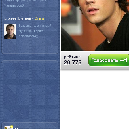
спин-офф про профессора и
Магнито особ...
Кирилл Плетнев
>
Oльга
Безумно талантливый
мужчина.Я прям
влюбилась)))
рейтинг:
20.775