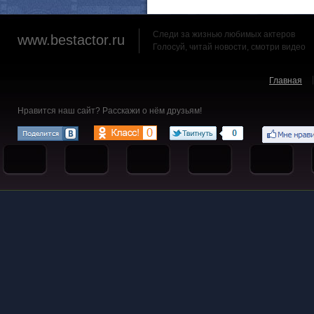
Следи за жизнью любимых актеров
www.bestactor.ru
Голосуй, читай новости, смотри видео
Главная
Нравится наш сайт? Расскажи о нём друзьям!