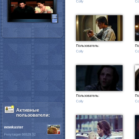
Colly
Co
Пользователь:
По
Colly
Co
Пользователь:
По
Colly
Co
Активные
пользователи:
wowkaster
Репутация 86529.92