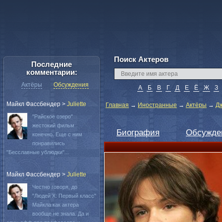
Поиск Актеров
Последние
комментарии:
Актёры
Обсуждения
А
Б
В
Г
Д
Е
Ё
Ж
З
Майкл Фассбендер
>
Juliette
Главная
→
Иностранные
→
Актёры
→
Д
"Райское озеро"
жестокий фильм
Биография
Обсужде
конечно. Еще с ним
понравились
"Бесславные ублюдки"...
Майкл Фассбендер
>
Juliette
Честно говоря, до
"Людей Х: Первый класс"
Майкла как актера
вообще не знала. Да и