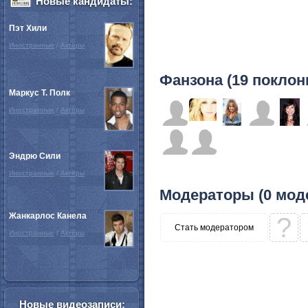
Новые кандидаты:
Пэт Хили
Иностранные
/
Актёры
Фанзона (19 поклон
Маркус Т. Полк
Иностранные
/
Актёры
Эндрю Сили
Иностранные
/
Актёры
Модераторы (0 мод
Жанкарлос Канела
?
Стать модератором
Иностранные
/
Актёры
Новые видеозаписи: