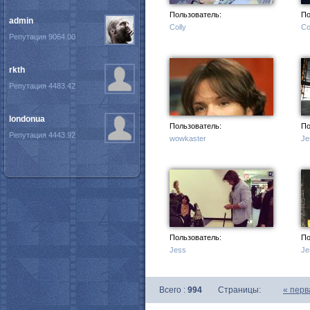
Пользователь:
По
admin
Colly
Co
Репутация 9064.00
rkth
Репутация 4483.42
londonua
Пользователь:
По
Репутация 4443.92
wowkaster
Je
Пользователь:
По
Jess
Je
Всего :
994
Страницы:
«
перв