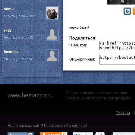
admin
Репутация 9064.00
черно-белый
rkth
Репутация 4483.42
Поделиться:
HTML код:
londonua
Репутация 4443.92
URL-оригинал:
Следи за жизнью любимых актеров
www.bestactor.ru
Голосуй, читай новости, смотри видео
Главная
Нравится наш сайт? Расскажи о нём друзьям!