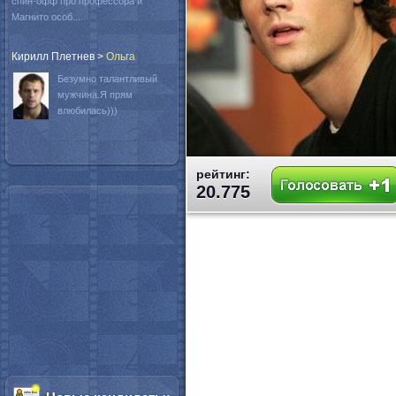
спин-офф про профессора и
Магнито особ...
Кирилл Плетнев
>
Oльга
Безумно талантливый
мужчина.Я прям
влюбилась)))
рейтинг:
20.775