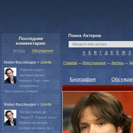
Поиск Актеров
Последние
комментарии:
Актёры
Обсуждения
А
Б
В
Г
Д
Е
Ё
Ж
З
Майкл Фассбендер
>
Juliette
Главная
→
Иностранные
→
Актёры
→
Д
"Райское озеро"
жестокий фильм
Биография
Обсужде
конечно. Еще с ним
понравились
"Бесславные ублюдки"...
Майкл Фассбендер
>
Juliette
Честно говоря, до
"Людей Х: Первый класс"
Майкла как актера
вообще не знала. Да и