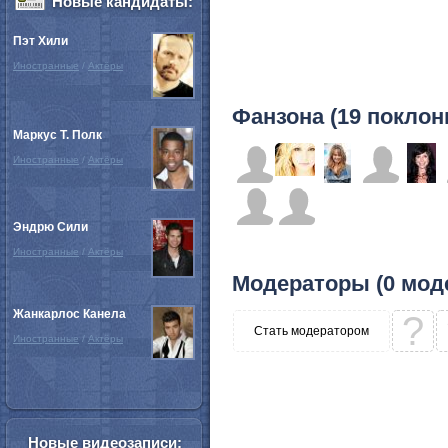
Новые кандидаты:
Пэт Хили
Иностранные
/
Актёры
Фанзона (19 поклон
Маркус Т. Полк
Иностранные
/
Актёры
Эндрю Сили
Иностранные
/
Актёры
Модераторы (0 мод
Жанкарлос Канела
?
Стать модератором
Иностранные
/
Актёры
Новые видеозаписи: