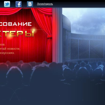
Логин/пароль
ров.
итай новости,
искуссиях.