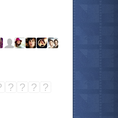
?
?
?
?
?