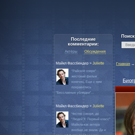
Поиск
Последние
комментарии:
Актёры
Обсуждения
Майкл Фассбендер
>
Juliette
Главная
"Райское озеро"
жестокий фильм
Биог
конечно. Еще с ним
понравились
"Бесславные ублюдки"...
Майкл Фассбендер
>
Juliette
Честно говоря, до
"Людей Х: Первый класс"
Майкла как актера
вообще не знала. Да и