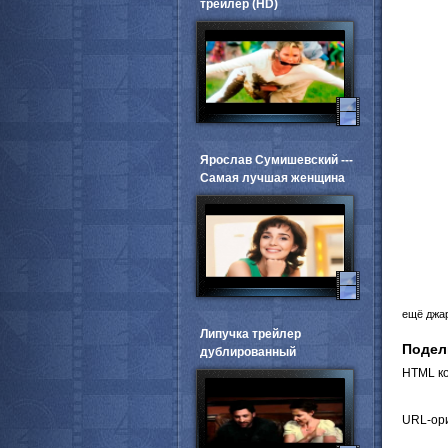
трейлер (HD)
Ярослав Сумишевский ---
Самая лучшая женщина
ещё джа
Липучка трейлер
Подел
дублированный
HTML ко
URL-ори