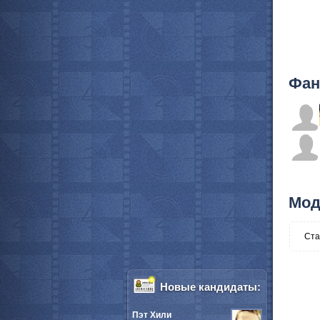
Фан
Мод
Ста
Новые кандидаты:
Пэт Хили