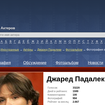
 Актеров
А
Б
В
Г
Д
Е
Ё
Ж
З
И
Й
К
Л
М
Н
О
П
Р
С
Т
У
Ф
Х
→
Иностранные
→
Актёры
→
Джаред Падалеки
→
Фотоальбом
→
Фотография 
рафия
Обсуждение
Фотоальбом
Новости
Джаред Падалек
Голосов:
33220
Дней в рейтинге:
1599
Комментариев:
100
Фотографий:
994
Рейтинг за месяц:
2.667