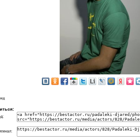
ред
иться:
д:
гинал: