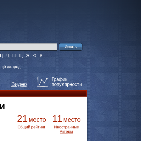
Ц
Ч
Ш
Щ
Э
Ю
Я
ещё джаред
График
Видео
популярности
и
21
11
место
место
Общий рейтинг
Иностранные
Актёры