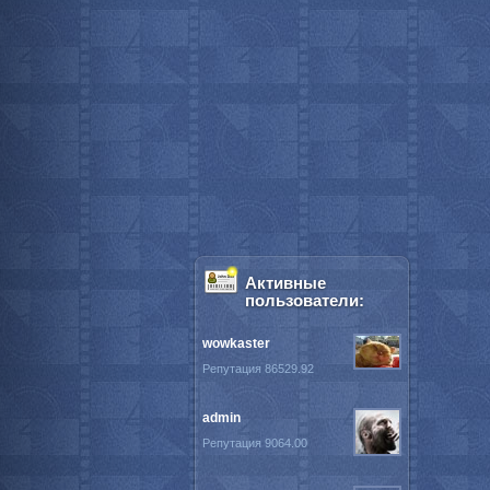
Активные
пользователи:
wowkaster
Репутация 86529.92
admin
Репутация 9064.00