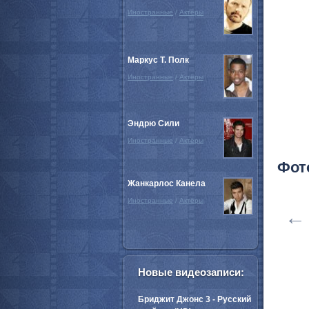
Иностранные
/
Актёры
Маркус Т. Полк
Иностранные
/
Актёры
Эндрю Сили
Иностранные
/
Актёры
Фот
Жанкарлос Канела
Иностранные
/
Актёры
←
Новые видеозаписи:
Бриджит Джонс 3 - Русский