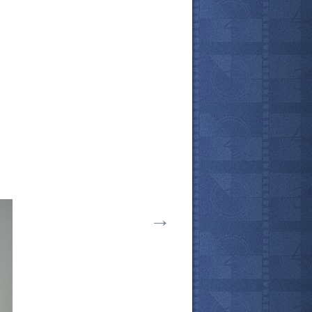
→
все актёры