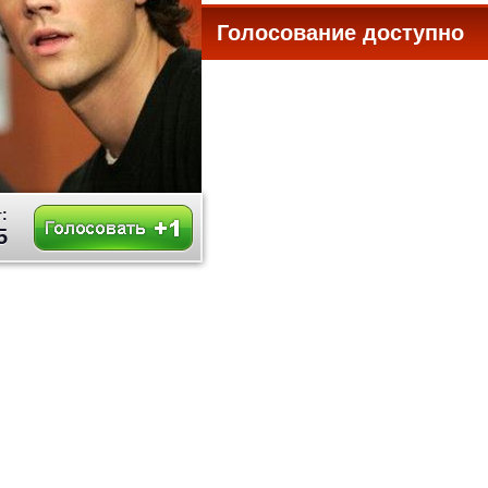
Голосование доступно
все
:
5