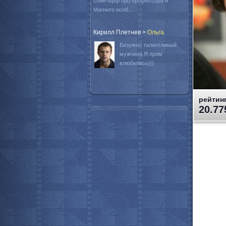
спин-офф про профессора и
Магнито особ...
Кирилл Плетнев
>
Oльга
Безумно талантливый
мужчина.Я прям
влюбилась)))
рейтинг
20.77