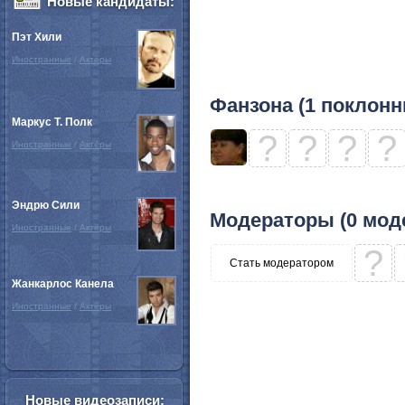
Новые кандидаты:
Пэт Хили
Иностранные
/
Актёры
Фанзона (1 поклонн
Маркус Т. Полк
?
?
?
?
Иностранные
/
Актёры
Эндрю Сили
Модераторы (0 мод
Иностранные
/
Актёры
?
Стать модератором
Жанкарлос Канела
Иностранные
/
Актёры
Новые видеозаписи: