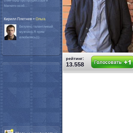
спин-офф про профессора и
Магнито особ...
Кирилл Плетнев
>
Oльга
Безумно талантливый
мужчина.Я прям
влюбилась)))
рейтинг:
13.558