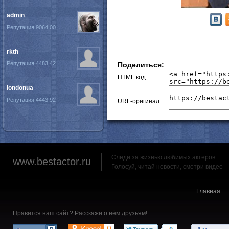
admin
Репутация 9064.00
rkth
Репутация 4483.42
Поделиться:
HTML код:
londonua
Репутация 4443.92
URL-оригинал:
Следи за жизнью любимых актеров
www.bestactor.ru
Голосуй, читай новости, смотри видео
Главная
Нравится наш сайт? Расскажи о нём друзьям!