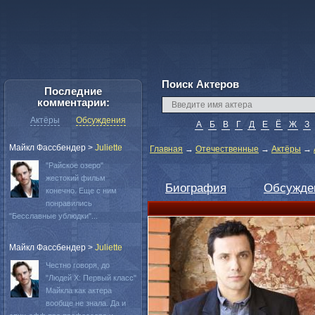
Поиск Актеров
Последние
комментарии:
Актёры
Обсуждения
А
Б
В
Г
Д
Е
Ё
Ж
З
Майкл Фассбендер
>
Juliette
Главная
→
Отечественные
→
Актёры
→
"Райское озеро"
жестокий фильм
Биография
Обсужде
конечно. Еще с ним
понравились
"Бесславные ублюдки"...
Майкл Фассбендер
>
Juliette
Честно говоря, до
"Людей Х: Первый класс"
Майкла как актера
вообще не знала. Да и