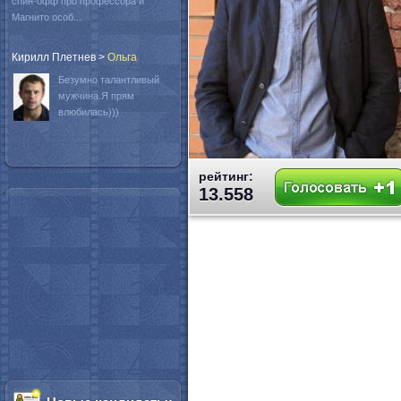
спин-офф про профессора и
Магнито особ...
Кирилл Плетнев
>
Oльга
Безумно талантливый
мужчина.Я прям
влюбилась)))
рейтинг:
13.558