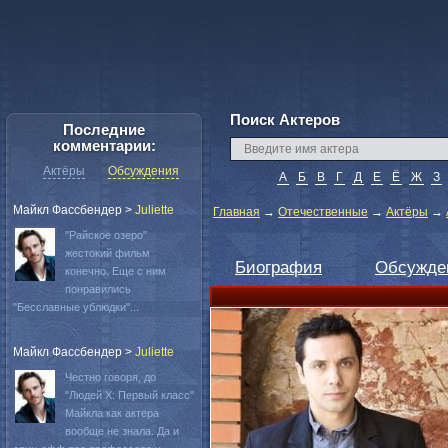
Поиск Актеров
Последние
комментарии:
Актёры
Обсуждения
А
Б
В
Г
Д
Е
Ё
Ж
З
Майкл Фассбендер
>
Juliette
Главная
→
Отечественные
→
Актёры
→
"Райское озеро"
жестокий фильм
Биография
Обсужде
конечно. Еще с ним
понравились
"Бесславные ублюдки"...
Майкл Фассбендер
>
Juliette
Честно говоря, до
"Людей Х: Первый класс"
Майкла как актера
вообще не знала. Да и