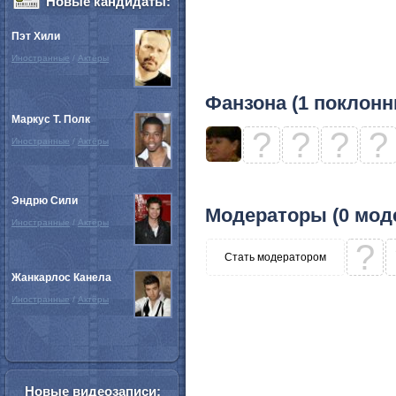
Новые кандидаты:
Пэт Хили
Иностранные
/
Актёры
Фанзона (1 поклонн
Маркус Т. Полк
?
?
?
?
Иностранные
/
Актёры
Эндрю Сили
Модераторы (0 мод
Иностранные
/
Актёры
?
Стать модератором
Жанкарлос Канела
Иностранные
/
Актёры
Новые видеозаписи: