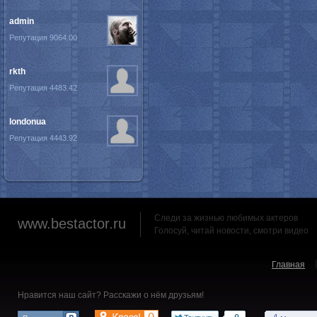
admin
Репутация 9064.00
rkth
Репутация 4483.42
londonua
Репутация 4443.92
Следи за жизнью любимых актеров
www.bestactor.ru
Голосуй, читай новости, смотри видео
Главная
Нравится наш сайт? Расскажи о нём друзьям!