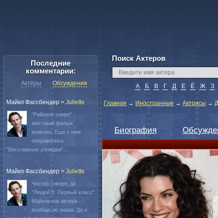
Поиск Актеров
Последние
комментарии:
Актёры
Обсуждения
А
Б
В
Г
Д
Е
Ё
Ж
З
Майкл Фассбендер
>
Juliette
Главная
→
Иностранные
→
Актрисы
→
Д
"Райское озеро"
жестокий фильм
Биография
Обсужде
конечно. Еще с ним
понравились
"Бесславные ублюдки"...
Майкл Фассбендер
>
Juliette
Честно говоря, до
"Людей Х: Первый класс"
Майкла как актера
вообще не знала. Да и