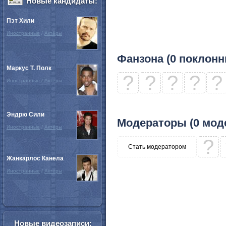
Новые кандидаты:
Пэт Хили
Иностранные
/
Актёры
Фанзона (0 поклонн
Маркус Т. Полк
?
?
?
?
?
Иностранные
/
Актёры
Эндрю Сили
Модераторы (0 мод
Иностранные
/
Актёры
?
Стать модератором
Жанкарлос Канела
Иностранные
/
Актёры
Новые видеозаписи: