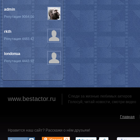
admin
Репутация 9064.00
rkth
Репутация 4483.42
londonua
Репутация 4443.92
Следи за жизнью любимых актеров
www.bestactor.ru
Голосуй, читай новости, смотри видео
Главная
Нравится наш сайт? Расскажи о нём друзьям!