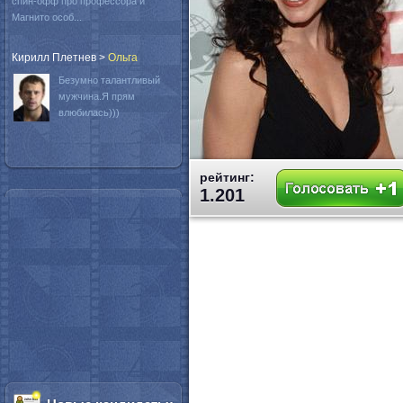
спин-офф про профессора и
Магнито особ...
Кирилл Плетнев
>
Oльга
Безумно талантливый
мужчина.Я прям
влюбилась)))
рейтинг:
1.201