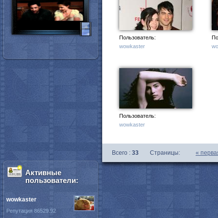
Пользователь:
По
wowkaster
wo
Пользователь:
wowkaster
Всего :
33
Страницы:
«
перва
Активные
пользователи:
wowkaster
Репутация 86529.92