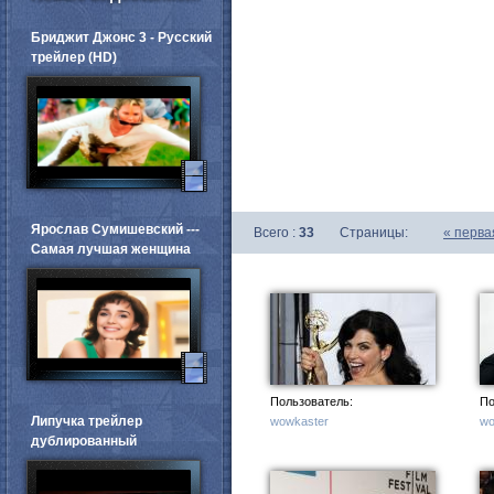
Бриджит Джонс 3 - Русский
трейлер (HD)
Ярослав Сумишевский ---
Всего :
33
Страницы:
«
перва
Самая лучшая женщина
Пользователь:
По
Липучка трейлер
wowkaster
wo
дублированный