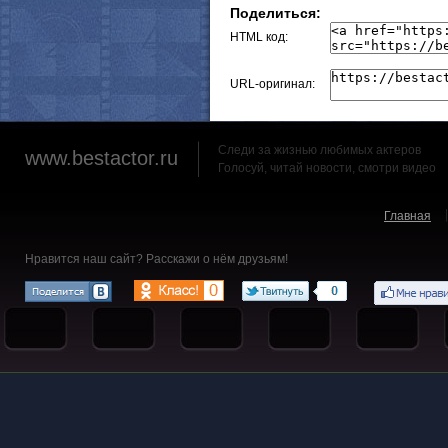
Поделиться:
HTML код:
URL-оригинал:
Следи за жизнью любимых актеров
www.bestactor.ru
Голосуй, читай новости, смотри видео
Главная
Нравится наш сайт? Расскажи о нём друзьям!