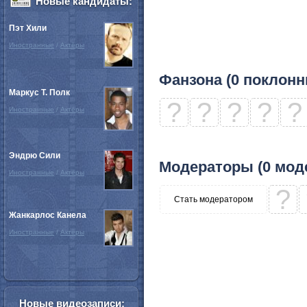
Новые кандидаты:
Пэт Хили
Иностранные
/
Актёры
Фанзона (0 поклонн
Маркус Т. Полк
?
?
?
?
?
Иностранные
/
Актёры
Эндрю Сили
Модераторы (0 мод
Иностранные
/
Актёры
?
Стать модератором
Жанкарлос Канела
Иностранные
/
Актёры
Новые видеозаписи: