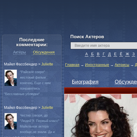
Поиск Актеров
Последние
комментарии:
Актёры
Обсуждения
А
Б
В
Г
Д
Е
Ё
Ж
З
Майкл Фассбендер
>
Juliette
Главная
→
Иностранные
→
Актрисы
→
Д
"Райское озеро"
жестокий фильм
Биография
Обсужде
конечно. Еще с ним
понравились
"Бесславные ублюдки"...
Майкл Фассбендер
>
Juliette
Честно говоря, до
"Людей Х: Первый класс"
Майкла как актера
вообще не знала. Да и