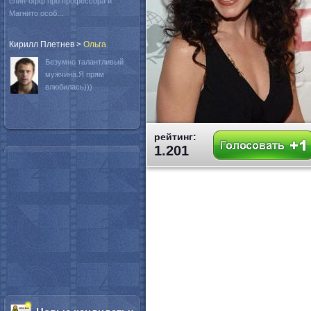
спин-офф про профессора и
Магнито особ...
Кирилл Плетнев
>
Oльга
Безумно талантливый
мужчина.Я прям
влюбилась)))
рейтинг:
1.201