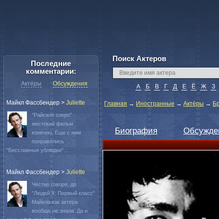
Поиск Актеров
Последние
комментарии:
Актёры
Обсуждения
А
Б
В
Г
Д
Е
Ё
Ж
З
Майкл Фассбендер
>
Juliette
Главная
→
Иностранные
→
Актёры
→
Б
"Райское озеро"
жестокий фильм
Биография
Обсужде
конечно. Еще с ним
понравились
"Бесславные ублюдки"...
Майкл Фассбендер
>
Juliette
Честно говоря, до
"Людей Х: Первый класс"
Майкла как актера
вообще не знала. Да и