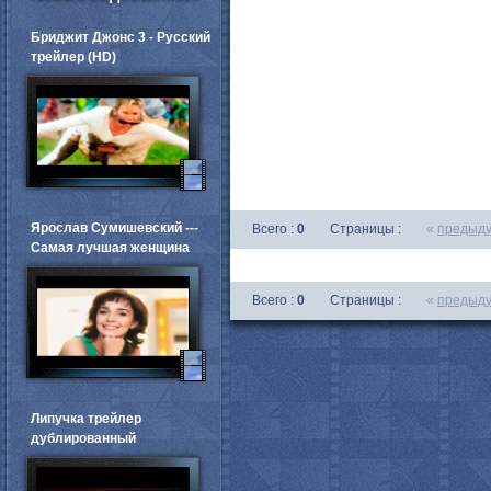
Бриджит Джонс 3 - Русский
трейлер (HD)
Ярослав Сумишевский ---
Всего :
0
Страницы :
«
предыд
Самая лучшая женщина
Всего :
0
Страницы :
«
предыд
Липучка трейлер
дублированный