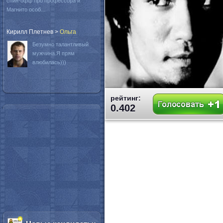
спин-офф про профессора и
Магнито особ...
Кирилл Плетнев
>
Oльга
Безумно талантливый
мужчина.Я прям
влюбилась)))
рейтинг:
0.402