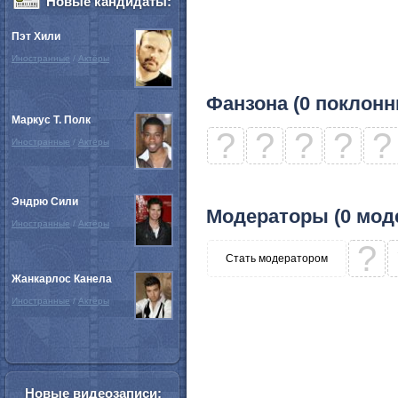
Новые кандидаты:
Пэт Хили
Иностранные
/
Актёры
Фанзона (0 поклонн
Маркус Т. Полк
?
?
?
?
?
Иностранные
/
Актёры
Эндрю Сили
Модераторы (0 мод
Иностранные
/
Актёры
?
Стать модератором
Жанкарлос Канела
Иностранные
/
Актёры
Новые видеозаписи: