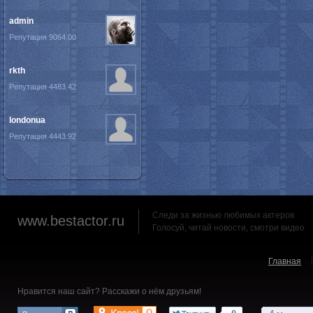
admin
Репутация 9064.00
rkth
Репутация 4483.42
londonua
Репутация 4443.92
Следи за жизнью любимых актеров
www.bestactor.ru
Голосуй, читай новости, смотри видео
Главная
Нравится наш сайт? Расскажи о нём друзьям!